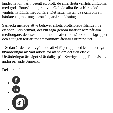
landet någon gång begått ett brott, de allra flesta vanliga ungdomar
med goda förutsättningar i livet. Och de allra flesta blir också
vanliga hyggliga medborgare. Det sätter myten på skam om att
hårdare tag mot unga brottslingar är en lösning.
Sarnecki menade att vi behöver arbeta brottsförebyggande i tre
etapper. Dels primärt, det vill säga genom insatser som når alla
medborgare, dels sekundärt med insatser mot särskilda riskgrupper
och slutligen tertiärt för att förhindra återfall i kriminalitet.
– Sedan är det helt avgörande att vi följer upp med kontinuerliga
utvärderingar av vårt arbete för att se om det fick effekt.
Utvärderingar är något vi är dåliga på i Sverige i dag. Det måste vi
ändra på, sade Sarnecki.
Dela artikel