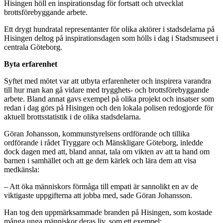
Hisingen höll en inspirationsdag för fortsatt och utvecklat
brottsförebyggande arbete.
Ett drygt hundratal representanter för olika aktörer i stadsdelarna på
Hisingen deltog på inspirationsdagen som hölls i dag i Stadsmuseet i
centrala Göteborg.
Byta erfarenhet
Syftet med mötet var att utbyta erfarenheter och inspirera varandra
till hur man kan gå vidare med trygghets- och brottsförebyggande
arbete. Bland annat gavs exempel på olika projekt och insatser som
redan i dag görs på Hisingen och den lokala polisen redogjorde för
aktuell brottsstatistik i de olika stadsdelarna.
Göran Johansson, kommunstyrelsens ordförande och tillika
ordförande i rådet Tryggare och Mänskligare Göteborg, inledde
dock dagen med att, bland annat, tala om vikten av att ta hand om
barnen i samhället och att ge dem kärlek och lära dem att visa
medkänsla:
– Att öka människors förmåga till empati är sannolikt en av de
viktigaste uppgifterna att jobba med, sade Göran Johansson.
Han tog den uppmärksammade branden på Hisingen, som kostade
många unga människor deras liv, som ett exempel: