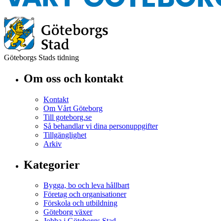
Göteborgs Stads tidning
Om oss och kontakt
Kontakt
Om Vårt Göteborg
Till goteborg.se
Så behandlar vi dina personuppgifter
Tillgänglighet
Arkiv
Kategorier
Bygga, bo och leva hållbart
Företag och organisationer
Förskola och utbildning
Göteborg växer
Jobba i Göteborgs Stad