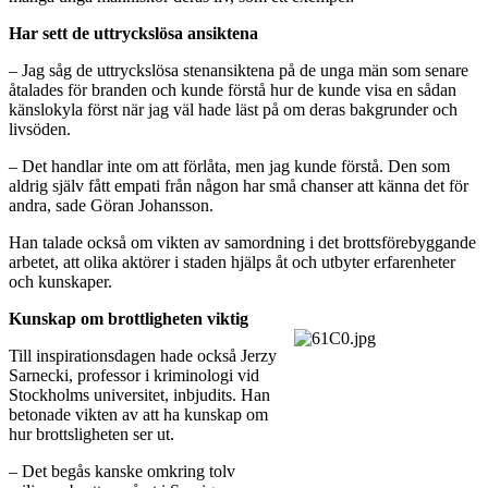
Har sett de uttryckslösa ansiktena
– Jag såg de uttryckslösa stenansiktena på de unga män som senare
åtalades för branden och kunde förstå hur de kunde visa en sådan
känslokyla först när jag väl hade läst på om deras bakgrunder och
livsöden.
– Det handlar inte om att förlåta, men jag kunde förstå. Den som
aldrig själv fått empati från någon har små chanser att känna det för
andra, sade Göran Johansson.
Han talade också om vikten av samordning i det brottsförebyggande
arbetet, att olika aktörer i staden hjälps åt och utbyter erfarenheter
och kunskaper.
Kunskap om brottligheten viktig
Till inspirationsdagen hade också Jerzy
Sarnecki, professor i kriminologi vid
Stockholms universitet, inbjudits. Han
betonade vikten av att ha kunskap om
hur brottsligheten ser ut.
– Det begås kanske omkring tolv