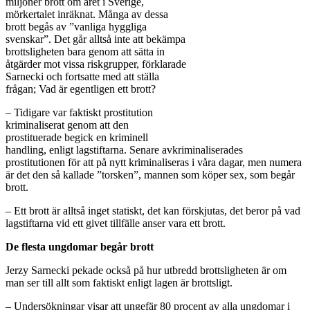
miljoner brott om året i Sverige,
mörkertalet inräknat. Många av dessa
brott begås av ”vanliga hyggliga
svenskar”. Det går alltså inte att bekämpa
brottsligheten bara genom att sätta in
åtgärder mot vissa riskgrupper, förklarade
Sarnecki och fortsatte med att ställa
frågan; Vad är egentligen ett brott?
– Tidigare var faktiskt prostitution
kriminaliserat genom att den
prostituerade begick en kriminell
handling, enligt lagstiftarna. Senare avkriminaliserades
prostitutionen för att på nytt kriminaliseras i våra dagar, men numera
är det den så kallade ”torsken”, mannen som köper sex, som begår
brott.
– Ett brott är alltså inget statiskt, det kan förskjutas, det beror på vad
lagstiftarna vid ett givet tillfälle anser vara ett brott.
De flesta ungdomar begår brott
Jerzy Sarnecki pekade också på hur utbredd brottsligheten är om
man ser till allt som faktiskt enligt lagen är brottsligt.
– Undersökningar visar att ungefär 80 procent av alla ungdomar i