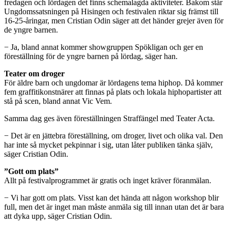
fredagen och lördagen det finns schemalagda aktiviteter. Bakom står
Ungdomssatsningen på Hisingen och festivalen riktar sig främst till
16-25-åringar, men Cristian Odin säger att det händer grejer även för
de yngre barnen.
− Ja, bland annat kommer showgruppen Spökligan och ger en
föreställning för de yngre barnen på lördag, säger han.
Teater om droger
För äldre barn och ungdomar är lördagens tema hiphop. Då kommer
fem graffitikonstnärer att finnas på plats och lokala hiphopartister att
stå på scen, bland annat Vic Vem.
Samma dag ges även föreställningen Straffängel med Teater Acta.
− Det är en jättebra föreställning, om droger, livet och olika val. Den
har inte så mycket pekpinnar i sig, utan låter publiken tänka själv,
säger Cristian Odin.
”Gott om plats”
Allt på festivalprogrammet är gratis och inget kräver föranmälan.
− Vi har gott om plats. Visst kan det hända att någon workshop blir
full, men det är inget man måste anmäla sig till innan utan det är bara
att dyka upp, säger Cristian Odin.