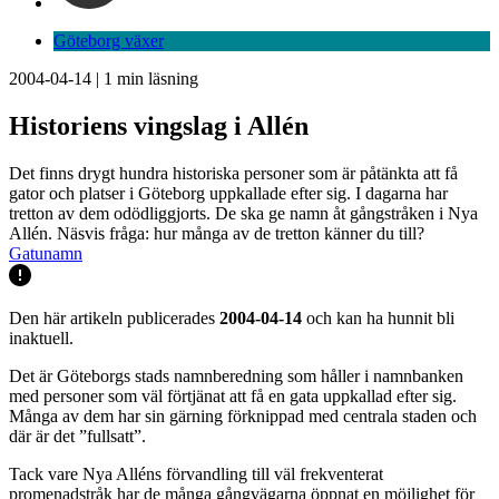
Göteborg växer
2004-04-14
|
1
min läsning
Historiens vingslag i Allén
Det finns drygt hundra historiska personer som är påtänkta att få
gator och platser i Göteborg uppkallade efter sig. I dagarna har
tretton av dem odödliggjorts. De ska ge namn åt gångstråken i Nya
Allén. Näsvis fråga: hur många av de tretton känner du till?
Gatunamn
Den här artikeln publicerades
2004-04-14
och kan ha hunnit bli
inaktuell.
Det är Göteborgs stads namnberedning som håller i namnbanken
med personer som väl förtjänat att få en gata uppkallad efter sig.
Många av dem har sin gärning förknippad med centrala staden och
där är det ”fullsatt”.
Tack vare Nya Alléns förvandling till väl frekventerat
promenadstråk har de många gångvägarna öppnat en möjlighet för