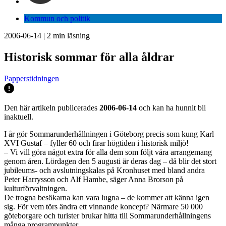
Kommun och politik
2006-06-14
|
2
min läsning
Historisk sommar för alla åldrar
Papperstidningen
Den här artikeln publicerades
2006-06-14
och kan ha hunnit bli
inaktuell.
I år gör Sommarunderhållningen i Göteborg precis som kung Karl
XVI Gustaf – fyller 60 och firar högtiden i historisk miljö!
– Vi vill göra något extra för alla dem som följt våra arrangemang
genom åren. Lördagen den 5 augusti är deras dag – då blir det stort
jubileums- och avslutningskalas på Kronhuset med bland andra
Peter Harrysson och Alf Hambe, säger Anna Brorson på
kulturförvaltningen.
De trogna besökarna kan vara lugna – de kommer att känna igen
sig. För vem törs ändra ett vinnande koncept? Närmare 50 000
göteborgare och turister brukar hitta till Sommarunderhållningens
många programpunkter.