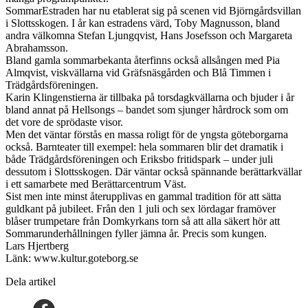
SommarEstraden har nu etablerat sig på scenen vid Björngårdsvillan
i Slottsskogen. I år kan estradens värd, Toby Magnusson, bland
andra välkomna Stefan Ljungqvist, Hans Josefsson och Margareta
Abrahamsson.
Bland gamla sommarbekanta återfinns också allsången med Pia
Almqvist, viskvällarna vid Gräfsnäsgården och Blå Timmen i
Trädgårdsföreningen.
Karin Klingenstierna är tillbaka på torsdagkvällarna och bjuder i år
bland annat på Hellsongs – bandet som sjunger hårdrock som om
det vore de sprödaste visor.
Men det väntar förstås en massa roligt för de yngsta göteborgarna
också. Barnteater till exempel: hela sommaren blir det dramatik i
både Trädgårdsföreningen och Eriksbo fritidspark – under juli
dessutom i Slottsskogen. Där väntar också spännande berättarkvällar
i ett samarbete med Berättarcentrum Väst.
Sist men inte minst återupplivas en gammal tradition för att sätta
guldkant på jubileet. Från den 1 juli och sex lördagar framöver
blåser trumpetare från Domkyrkans torn så att alla säkert hör att
Sommarunderhållningen fyller jämna år. Precis som kungen.
Lars Hjertberg
Länk: www.kultur.goteborg.se
Dela artikel