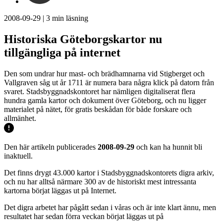
2008-09-29
|
3
min läsning
Historiska Göteborgskartor nu
tillgängliga på internet
Den som undrar hur mast- och brädhamnarna vid Stigberget och
Vallgraven såg ut år 1711 är numera bara några klick på datorn från
svaret. Stadsbyggnadskontoret har nämligen digitaliserat flera
hundra gamla kartor och dokument över Göteborg, och nu ligger
materialet på nätet, för gratis beskådan för både forskare och
allmänhet.
Den här artikeln publicerades
2008-09-29
och kan ha hunnit bli
inaktuell.
Det finns drygt 43.000 kartor i Stadsbyggnadskontorets digra arkiv,
och nu har alltså närmare 300 av de historiskt mest intressanta
kartorna börjat läggas ut på Internet.
Det digra arbetet har pågått sedan i våras och är inte klart ännu, men
resultatet har sedan förra veckan börjat läggas ut på