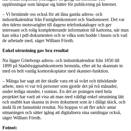
upplösningar som lämpar sig bättre för publicering på Internet.
– Vi bestämde oss också för att låna gamla adress- och
industrikalendrar från Fastighetskontoret och Stadsmuseet. Det var
den tidens motsvarighet till dagens telefonkataloger och ger
intressant och rolig kompletterande information till kartorna, när man
kan söka i pdf-dokumenten och se vilka som bodde i husen och vad
de arbetade med, säger William Försth.
Enkel utrustning gav bra resultat
Nu ligger Göteborgs adress- och industrikalendrar från 1850 till
1899 på Stadsbyggnadskontorets hemsida, efter att ha skannats in
med en helt vanlig kontorskopiator med skanner-funktion.
– Många har sagt att det skulle vara ett så svårt och tidsödande
arbete, men vi var två personer som gjorde det på två månader,
under lediga stunder, i somras. En del av poängen med hela
projektet har varit att visa att man med väldigt enkel utrustning lätt
och snabbt kan skanna in även dokument som är i dåligt skick, och
ändå få ett fantastiskt resultat. Nu hoppas vi att fler arkiv antar
utmaningen och sätter igång att digitalisera sina samlingar också,
säger William Försth.
Fotnot: