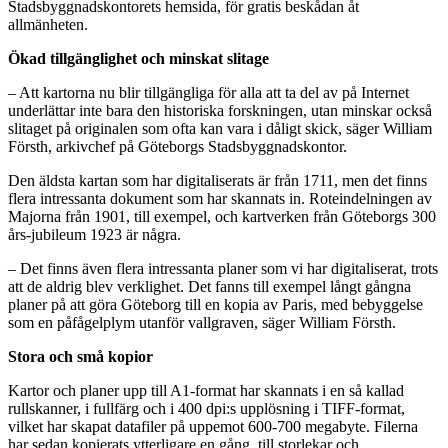
Stadsbyggnadskontorets hemsida, för gratis beskådan åt
allmänheten.
Ökad tillgänglighet och minskat slitage
– Att kartorna nu blir tillgängliga för alla att ta del av på Internet
underlättar inte bara den historiska forskningen, utan minskar också
slitaget på originalen som ofta kan vara i dåligt skick, säger William
Försth, arkivchef på Göteborgs Stadsbyggnadskontor.
Den äldsta kartan som har digitaliserats är från 1711, men det finns
flera intressanta dokument som har skannats in. Roteindelningen av
Majorna från 1901, till exempel, och kartverken från Göteborgs 300
års-jubileum 1923 är några.
– Det finns även flera intressanta planer som vi har digitaliserat, trots
att de aldrig blev verklighet. Det fanns till exempel långt gångna
planer på att göra Göteborg till en kopia av Paris, med bebyggelse
som en påfågelplym utanför vallgraven, säger William Försth.
Stora och små kopior
Kartor och planer upp till A1-format har skannats i en så kallad
rullskanner, i fullfärg och i 400 dpi:s upplösning i TIFF-format,
vilket har skapat datafiler på uppemot 600-700 megabyte. Filerna
har sedan kopierats ytterligare en gång, till storlekar och