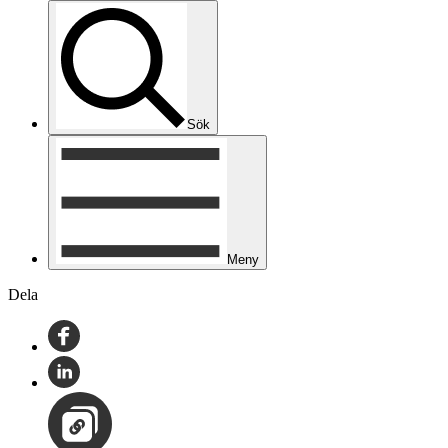
Sök
Meny
Dela