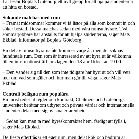
I år testar Boplats Göteborg ett nytt grepp för att hjälpa studenterna
att hitta en bostad.
Sökande matchas med rum
– Framåt midsommar kommer vi få listor på alla som kommit in och
söker bostad. Dessa matchas sedan med våra rumsuthyrare. Två
sommarjobbare har anställts för att hjälpa studenterna, säger Mats
Ekblad, informatör på Boplats Göteborg.
En del av rumsuthyrarna återkommer varje år, men det saknas
hundratals rum. Den som är intresserad av att hyra ut är välkomna
till en informationsträff torsdagen den 18 april klockan 19.00.
– Den vänder sig till den som inte tidigare har hyrt ut och vill veta
mer om vad som gäller och hur man går till väga, säger Mats
Ekblad.
Centralt belägna rum populära
En jurist reder ut regler och kontrakt, Chalmers och Göteborgs
universitet berättar om utbytet och privata värdar och internationella
studenter delar med sig av sina erfarenheter.
– Sedan kan man ta med hyreskontraktet hem, färdigt att fylla i,
säger Mats Ekblad.
De flesta efterfrågar ett eget rum, men delat kök och badrum är