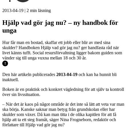
2013-04-19
|
2
min läsning
Hjälp vad gör jag nu? – ny handbok för
unga
Hur får man en bostad, skaffar ett jobb eller blir av med sina
skulder? Handboken Hjälp vad gör jag nu? ger handfasta råd när
livet känns tufft. Social resursförvaltning ligger bakom guiden som
vänder sig till unga vuxna mellan 18 och 30 år.
Den här artikeln publicerades
2013-04-19
och kan ha hunnit bli
inaktuell.
Boken är en praktisk och konkret vägledning för att själv ta kontroll
över sin livssituation.
– När det är kaos på något område är det inte så lätt att veta var man
ska börja. Kanske saknar man betyg från grundskolan eller har
skulder som växer. Då kan man titta i de olika kapitlen för att få
hjälp att ta ett steg framåt, säger Nina Frogneborn, redaktör och
författare till Hjälp vad gör jag nu?