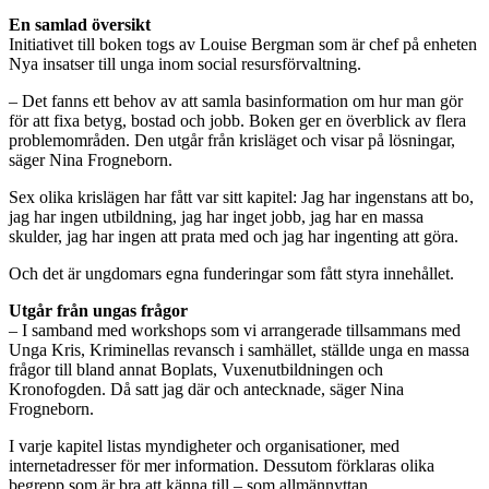
En samlad översikt
Initiativet till boken togs av Louise Bergman som är chef på enheten
Nya insatser till unga inom social resursförvaltning.
– Det fanns ett behov av att samla basinformation om hur man gör
för att fixa betyg, bostad och jobb. Boken ger en överblick av flera
problemområden. Den utgår från krisläget och visar på lösningar,
säger Nina Frogneborn.
Sex olika krislägen har fått var sitt kapitel: Jag har ingenstans att bo,
jag har ingen utbildning, jag har inget jobb, jag har en massa
skulder, jag har ingen att prata med och jag har ingenting att göra.
Och det är ungdomars egna funderingar som fått styra innehållet.
Utgår från ungas frågor
– I samband med workshops som vi arrangerade tillsammans med
Unga Kris, Kriminellas revansch i samhället, ställde unga en massa
frågor till bland annat Boplats, Vuxenutbildningen och
Kronofogden. Då satt jag där och antecknade, säger Nina
Frogneborn.
I varje kapitel listas myndigheter och organisationer, med
internetadresser för mer information. Dessutom förklaras olika
begrepp som är bra att känna till – som allmännyttan,