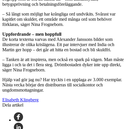
betygsprövning och betalningsföreläggande.
– Så långt som möjligt har krångliga ord undvikits. Svårast var
kapitlet om skulder, ett område med många ord som behöver
förklaras, säger Nina Frogneborn.
Uppfordrande – men hoppfull
De korta texterna varvas med Alexander Janssons bilder som
illustrerar de olika krislägena. Ett par intervjuer med India och
Martin ger hopp – det går att hitta en bostad och bli skuldfri.
– Tanken är att inspirera, men också en spark på vägen. Man måste
ligga i och ta det i flera steg. Drömbostaden dyker inte upp direkt,
säger Nina Frogneborn.
Hjälp vad gör jag nu? Har tryckts i en upplaga av 3.000 exemplar.
Nästa vecka börjar den distribueras till socialkontor och
ungdomsmottagningar.
Elisabeth Klingberg
Dela artikel