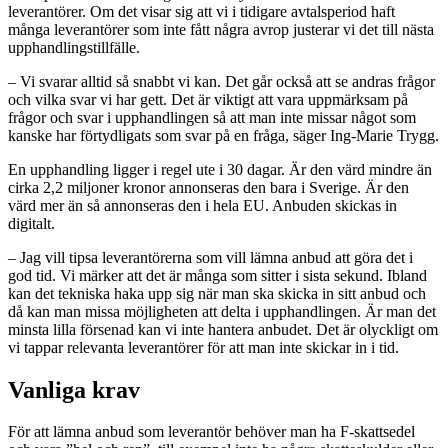
leverantörer. Om det visar sig att vi i tidigare avtalsperiod haft
många leverantörer som inte fått några avrop justerar vi det till nästa
upphandlingstillfälle.
– Vi svarar alltid så snabbt vi kan. Det går också att se andras frågor
och vilka svar vi har gett. Det är viktigt att vara uppmärksam på
frågor och svar i upphandlingen så att man inte missar något som
kanske har förtydligats som svar på en fråga, säger Ing-Marie Trygg.
En upphandling ligger i regel ute i 30 dagar. Är den värd mindre än
cirka 2,2 miljoner kronor annonseras den bara i Sverige. Är den
värd mer än så annonseras den i hela EU. Anbuden skickas in
digitalt.
– Jag vill tipsa leverantörerna som vill lämna anbud att göra det i
god tid. Vi märker att det är många som sitter i sista sekund. Ibland
kan det tekniska haka upp sig när man ska skicka in sitt anbud och
då kan man missa möjligheten att delta i upphandlingen. Är man det
minsta lilla försenad kan vi inte hantera anbudet. Det är olyckligt om
vi tappar relevanta leverantörer för att man inte skickar in i tid.
Vanliga krav
För att lämna anbud som leverantör behöver man ha F-skattsedel