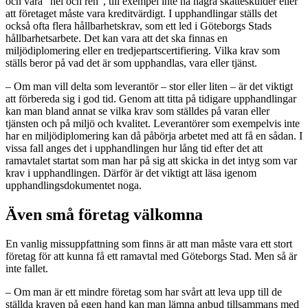
och vara ”hel och ren”, till exempel inte ha några skatteskulder eller
att företaget måste vara kreditvärdigt. I upphandlingar ställs det
också ofta flera hållbarhetskrav, som ett led i Göteborgs Stads
hållbarhetsarbete. Det kan vara att det ska finnas en
miljödiplomering eller en tredjepartscertifiering. Vilka krav som
ställs beror på vad det är som upphandlas, vara eller tjänst.
– Om man vill delta som leverantör – stor eller liten – är det viktigt
att förbereda sig i god tid. Genom att titta på tidigare upphandlingar
kan man bland annat se vilka krav som ställdes på varan eller
tjänsten och på miljö och kvalitet. Leverantörer som exempelvis inte
har en miljödiplomering kan då påbörja arbetet med att få en sådan. I
vissa fall anges det i upphandlingen hur lång tid efter det att
ramavtalet startat som man har på sig att skicka in det intyg som var
krav i upphandlingen. Därför är det viktigt att läsa igenom
upphandlingsdokumentet noga.
Även små företag välkomna
En vanlig missuppfattning som finns är att man måste vara ett stort
företag för att kunna få ett ramavtal med Göteborgs Stad. Men så är
inte fallet.
– Om man är ett mindre företag som har svårt att leva upp till de
ställda kraven på egen hand kan man lämna anbud tillsammans med