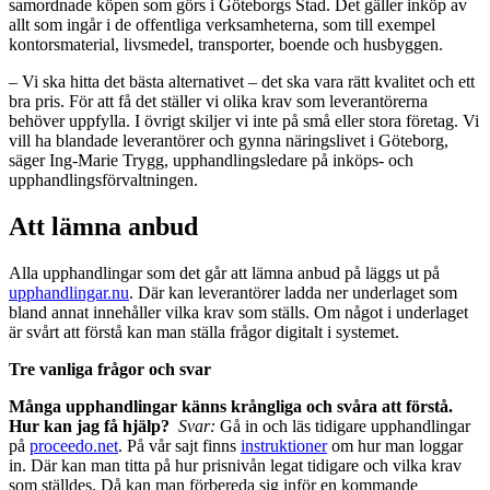
samordnade köpen som görs i Göteborgs Stad. Det gäller inköp av
allt som ingår i de offentliga verksamheterna, som till exempel
kontorsmaterial, livsmedel, transporter, boende och husbyggen.
– Vi ska hitta det bästa alternativet – det ska vara rätt kvalitet och ett
bra pris. För att få det ställer vi olika krav som leverantörerna
behöver uppfylla. I övrigt skiljer vi inte på små eller stora företag. Vi
vill ha blandade leverantörer och gynna näringslivet i Göteborg,
säger Ing-Marie Trygg, upphandlingsledare på inköps- och
upphandlingsförvaltningen.
Att lämna anbud
Alla upphandlingar som det går att lämna anbud på läggs ut på
upphandlingar.nu
. Där kan leverantörer ladda ner underlaget som
bland annat innehåller vilka krav som ställs. Om något i underlaget
är svårt att förstå kan man ställa frågor digitalt i systemet.
Tre vanliga frågor och svar
Många upphandlingar känns krångliga och svåra att förstå.
Hur kan jag få hjälp?
Svar:
Gå in och läs tidigare upphandlingar
på
proceedo.net
. På vår sajt finns
instruktioner
om hur man loggar
in. Där kan man titta på hur prisnivån legat tidigare och vilka krav
som ställdes. Då kan man förbereda sig inför en kommande