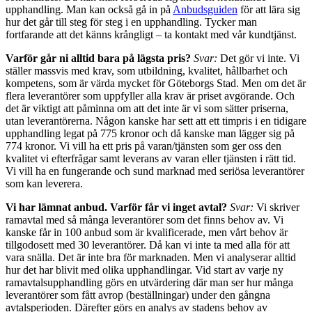
upphandling. Man kan också gå in på
Anbudsguiden
för att lära sig
hur det går till steg för steg i en upphandling. Tycker man
fortfarande att det känns krångligt – ta kontakt med vår kundtjänst.
Varför går ni alltid bara på lägsta pris?
Svar:
Det gör vi inte. Vi
ställer massvis med krav, som utbildning, kvalitet, hållbarhet och
kompetens, som är värda mycket för Göteborgs Stad. Men om det är
flera leverantörer som uppfyller alla krav är priset avgörande. Och
det är viktigt att påminna om att det inte är vi som sätter priserna,
utan leverantörerna. Någon kanske har sett att ett timpris i en tidigare
upphandling legat på 775 kronor och då kanske man lägger sig på
774 kronor. Vi vill ha ett pris på varan/tjänsten som ger oss den
kvalitet vi efterfrågar samt leverans av varan eller tjänsten i rätt tid.
Vi vill ha en fungerande och sund marknad med seriösa leverantörer
som kan leverera.
Vi har lämnat anbud. Varför får vi inget avtal?
Svar:
Vi skriver
ramavtal med så många leverantörer som det finns behov av. Vi
kanske får in 100 anbud som är kvalificerade, men vårt behov är
tillgodosett med 30 leverantörer. Då kan vi inte ta med alla för att
vara snälla. Det är inte bra för marknaden. Men vi analyserar alltid
hur det har blivit med olika upphandlingar. Vid start av varje ny
ramavtalsupphandling görs en utvärdering där man ser hur många
leverantörer som fått avrop (beställningar) under den gångna
avtalsperioden. Därefter görs en analys av stadens behov av