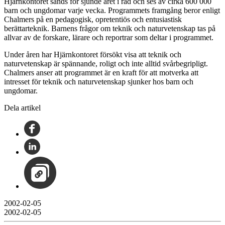
Hjärnkontoret sänds för sjunde året i rad och ses av cirka 600 000
barn och ungdomar varje vecka. Programmets framgång beror enligt
Chalmers på en pedagogisk, opretentiös och entusiastisk
berättarteknik. Barnens frågor om teknik och naturvetenskap tas på
allvar av de forskare, lärare och reportrar som deltar i programmet.
Under åren har Hjärnkontoret försökt visa att teknik och
naturvetenskap är spännande, roligt och inte alltid svårbegripligt.
Chalmers anser att programmet är en kraft för att motverka att
intresset för teknik och naturvetenskap sjunker hos barn och
ungdomar.
Dela artikel
2002-02-05
2002-02-05