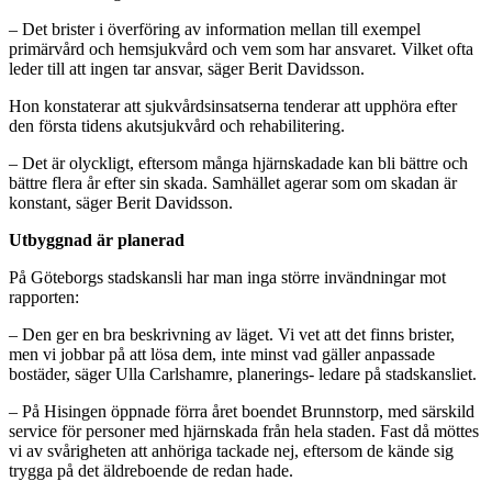
– Det brister i överföring av information mellan till exempel
primärvård och hemsjukvård och vem som har ansvaret. Vilket ofta
leder till att ingen tar ansvar, säger Berit Davidsson.
Hon konstaterar att sjukvårdsinsatserna tenderar att upphöra efter
den första tidens akutsjukvård och rehabilitering.
– Det är olyckligt, eftersom många hjärnskadade kan bli bättre och
bättre flera år efter sin skada. Samhället agerar som om skadan är
konstant, säger Berit Davidsson.
Utbyggnad är planerad
På Göteborgs stadskansli har man inga större invändningar mot
rapporten:
– Den ger en bra beskrivning av läget. Vi vet att det finns brister,
men vi jobbar på att lösa dem, inte minst vad gäller anpassade
bostäder, säger Ulla Carlshamre, planerings- ledare på stadskansliet.
– På Hisingen öppnade förra året boendet Brunnstorp, med särskild
service för personer med hjärnskada från hela staden. Fast då möttes
vi av svårigheten att anhöriga tackade nej, eftersom de kände sig
trygga på det äldreboende de redan hade.