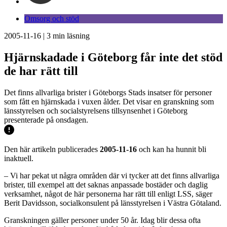
Omsorg och stöd
2005-11-16
|
3
min läsning
Hjärnskadade i Göteborg får inte det stöd
de har rätt till
Det finns allvarliga brister i Göteborgs Stads insatser för personer
som fått en hjärnskada i vuxen ålder. Det visar en granskning som
länsstyrelsen och socialstyrelsens tillsynsenhet i Göteborg
presenterade på onsdagen.
Den här artikeln publicerades
2005-11-16
och kan ha hunnit bli
inaktuell.
– Vi har pekat ut några områden där vi tycker att det finns allvarliga
brister, till exempel att det saknas anpassade bostäder och daglig
verksamhet, något de här personerna har rätt till enligt LSS, säger
Berit Davidsson, socialkonsulent på länsstyrelsen i Västra Götaland.
Granskningen gäller personer under 50 år. Idag blir dessa ofta