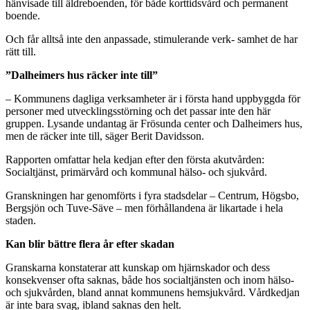
hänvisade till äldreboenden, för både korttidsvård och permanent
boende.
Och får alltså inte den anpassade, stimulerande verk- samhet de har
rätt till.
”Dalheimers hus räcker inte till”
– Kommunens dagliga verksamheter är i första hand uppbyggda för
personer med utvecklingsstörning och det passar inte den här
gruppen. Lysande undantag är Frösunda center och Dalheimers hus,
men de räcker inte till, säger Berit Davidsson.
Rapporten omfattar hela kedjan efter den första akutvården:
Socialtjänst, primärvård och kommunal hälso- och sjukvård.
Granskningen har genomförts i fyra stadsdelar – Centrum, Högsbo,
Bergsjön och Tuve-Säve – men förhållandena är likartade i hela
staden.
Kan blir bättre flera år efter skadan
Granskarna konstaterar att kunskap om hjärnskador och dess
konsekvenser ofta saknas, både hos socialtjänsten och inom hälso-
och sjukvården, bland annat kommunens hemsjukvård. Vårdkedjan
är inte bara svag, ibland saknas den helt.