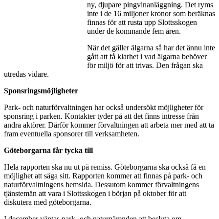
ny, djupare pingvinanläggning. Det ryms
inte i de 16 miljoner kronor som beräknas
finnas för att rusta upp Slottsskogen
under de kommande fem åren.
När det gäller älgarna så har det ännu inte
gått att få klarhet i vad älgarna behöver
för miljö för att trivas. Den frågan ska
utredas vidare.
Sponsringsmöjligheter
Park- och naturförvaltningen har också undersökt möjligheter för
sponsring i parken. Kontakter tyder på att det finns intresse från
andra aktörer. Därför kommer förvaltningen att arbeta mer med att ta
fram eventuella sponsorer till verksamheten.
Göteborgarna får tycka till
Hela rapporten ska nu ut på remiss. Göteborgarna ska också få en
möjlighet att säga sitt. Rapporten kommer att finnas på park- och
naturförvaltningens hemsida. Dessutom kommer förvaltningens
tjänstemän att vara i Slottsskogen i början på oktober för att
diskutera med göteborgarna.
I december väntas park- och naturnämnden att besluta om