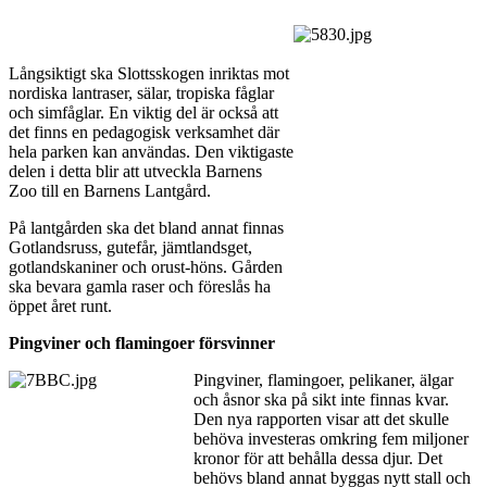
Långsiktigt ska Slottsskogen inriktas mot
nordiska lantraser, sälar, tropiska fåglar
och simfåglar. En viktig del är också att
det finns en pedagogisk verksamhet där
hela parken kan användas. Den viktigaste
delen i detta blir att utveckla Barnens
Zoo till en Barnens Lantgård.
På lantgården ska det bland annat finnas
Gotlandsruss, gutefår, jämtlandsget,
gotlandskaniner och orust-höns. Gården
ska bevara gamla raser och föreslås ha
öppet året runt.
Pingviner och flamingoer försvinner
Pingviner, flamingoer, pelikaner, älgar
och åsnor ska på sikt inte finnas kvar.
Den nya rapporten visar att det skulle
behöva investeras omkring fem miljoner
kronor för att behålla dessa djur. Det
behövs bland annat byggas nytt stall och