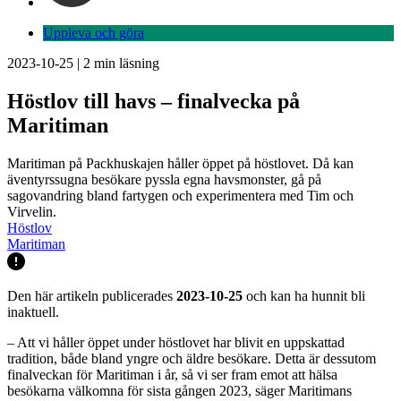
Uppleva och göra
2023-10-25
|
2
min läsning
Höstlov till havs – finalvecka på
Maritiman
Maritiman på Packhuskajen håller öppet på höstlovet. Då kan
äventyrssugna besökare pyssla egna havsmonster, gå på
sagovandring bland fartygen och experimentera med Tim och
Virvelin.
Höstlov
Maritiman
Den här artikeln publicerades
2023-10-25
och kan ha hunnit bli
inaktuell.
– Att vi håller öppet under höstlovet har blivit en uppskattad
tradition, både bland yngre och äldre besökare. Detta är dessutom
finalveckan för Maritiman i år, så vi ser fram emot att hälsa
besökarna välkomna för sista gången 2023, säger Maritimans