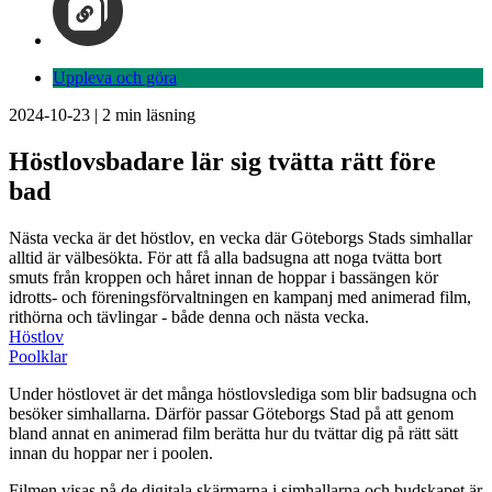
Uppleva och göra
2024-10-23
|
2
min läsning
Höstlovsbadare lär sig tvätta rätt före
bad
Nästa vecka är det höstlov, en vecka där Göteborgs Stads simhallar
alltid är välbesökta. För att få alla badsugna att noga tvätta bort
smuts från kroppen och håret innan de hoppar i bassängen kör
idrotts- och föreningsförvaltningen en kampanj med animerad film,
rithörna och tävlingar - både denna och nästa vecka.
Höstlov
Poolklar
Under höstlovet är det många höstlovslediga som blir badsugna och
besöker simhallarna. Därför passar Göteborgs Stad på att genom
bland annat en animerad film berätta hur du tvättar dig på rätt sätt
innan du hoppar ner i poolen.
Filmen visas på de digitala skärmarna i simhallarna och budskapet är