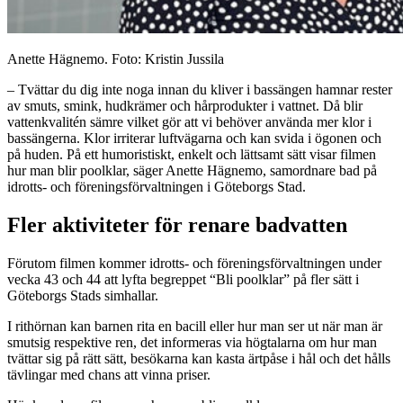
Anette Hägnemo. Foto: Kristin Jussila
– Tvättar du dig inte noga innan du kliver i bassängen hamnar rester
av smuts, smink, hudkrämer och hårprodukter i vattnet. Då blir
vattenkvalitén sämre vilket gör att vi behöver använda mer klor i
bassängerna. Klor irriterar luftvägarna och kan svida i ögonen och
på huden. På ett humoristiskt, enkelt och lättsamt sätt visar filmen
hur man blir poolklar, säger Anette Hägnemo, samordnare bad på
idrotts- och föreningsförvaltningen i Göteborgs Stad.
Fler aktiviteter för renare badvatten
Förutom filmen kommer idrotts- och föreningsförvaltningen under
vecka 43 och 44 att lyfta begreppet “Bli poolklar” på fler sätt i
Göteborgs Stads simhallar.
I rithörnan kan barnen rita en bacill eller hur man ser ut när man är
smutsig respektive ren, det informeras via högtalarna om hur man
tvättar sig på rätt sätt, besökarna kan kasta ärtpåse i hål och det hålls
tävlingar med chans att vinna priser.