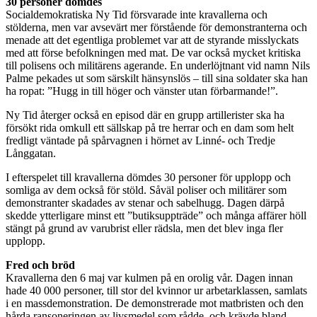
30 personer dömdes
Socialdemokratiska Ny Tid försvarade inte kravallerna och
stölderna, men var avsevärt mer förstående för demonstranterna och
menade att det egentliga problemet var att de styrande misslyckats
med att förse befolkningen med mat. De var också mycket kritiska
till polisens och militärens agerande. En underlöjtnant vid namn Nils
Palme pekades ut som särskilt hänsynslös – till sina soldater ska han
ha ropat: ”Hugg in till höger och vänster utan förbarmande!”.
Ny Tid återger också en episod där en grupp artillerister ska ha
försökt rida omkull ett sällskap på tre herrar och en dam som helt
fredligt väntade på spårvagnen i hörnet av Linné- och Tredje
Långgatan.
I efterspelet till kravallerna dömdes 30 personer för upplopp och
somliga av dem också för stöld. Såväl poliser och militärer som
demonstranter skadades av stenar och sabelhugg. Dagen därpå
skedde ytterligare minst ett ”butiksuppträde” och många affärer höll
stängt på grund av varubrist eller rädsla, men det blev inga fler
upplopp.
Fred och bröd
Kravallerna den 6 maj var kulmen på en orolig vår. Dagen innan
hade 40 000 personer, till stor del kvinnor ur arbetarklassen, samlats
i en massdemonstration. De demonstrerade mot matbristen och den
hårda ransoneringen av livsmedel som rådde, och krävde bland