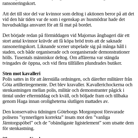
ransoneringskort.
Att det till stor del var kvinnor som deltog i aktionen beror på att det
vid den här tiden var de som i egenskap av husmödrar hade det
huvudsakliga ansvaret för att få mat på bordet.
Det började redan på förmiddagen vid Majornas ångbageri där ett
stort antal kvinnor krävde att få köpa bröd trots att de saknade
ransoneringskort. Liknande scener utspelade sig på många håll i
staden, och både organiserade och oorganiserade demonstrationer
hölls. Tusentals människor deltog. Om affärerna var stängda
tvingades de öppna, och vid flera tillfällen plundrades butiker.
Sten mot kavalleri
Polis sattes in för att återställa ordningen, och därefter militärer från
Göta artilleriregemente. Det blev kravaller. Kavallerichockerna och
stenkastningen mellan polis, militär och demonstranter pågick i
timtal under eftermiddag och kväll, och böljade fram och tillbaka
genom Haga innan oroligheterna slutligen mattades av.
Den konservativa tidningen Göteborgs Morgonpost försvarade
polisens ”synnerligen korrekta” insats mot den ”vanliga
Järntorgspöbel” och de ”obändigaste ligistelement” som utsatte dem
för stenkastning.