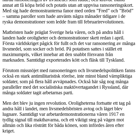
annat att få köpa bröd och potatis utan att uppvisa ransoneringskort.
Med sig hade demonstranterna fanor med orden ”Fred” och ”Bröd”
– samma paroller som hade använts några månader tidigare i de
ryska demonstrationer som ledde fram till februarirevolutionen.
Matbristen hade präglat Sverige hela våren, och på andra håll i
landen hade oroligheter och demonstrationer skett redan i april.
Första världskriget pågick för fullt och det var ransonering av många
livsmedel, som socker och bröd. På potatisen sattes i stället ett
maximumpris, vilket innebar att den snabbt försvann från
marknaden. Samtidigt exporterades kött och fläsk till Tyskland.
Förutom missnöjet med ransoneringen och livsmedelspolitiken fanns
också en stark antimilitaristisk rörelse, inte minst bland värnpliktiga
soldater, som på flera håll avväpnades. Också här såg nog många
paralleller med det socialistiska maktövertagandet i Ryssland, där
många soldater tagit arbetarnas parti.
Men det blev ju ingen revolution. Oroligheterna fortsatte ett tag på
andra håll i landet, men livsmedelsbristen avtog och läget blev
lugnare. Samtidigt var arbetardemonstrationerna våren 1917 en
tydlig signal till makthavarna, och ett viktigt steg på vägen mot
allmän och lika rösträtt för båda könen, som infördes åren efter
kriget.