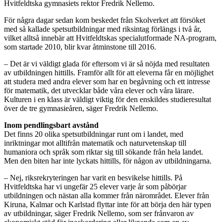
Hvitfeldtska gymnasiets rektor Fredrik Nellemo.
För några dagar sedan kom beskedet från Skolverket att försöket
med så kallade spetsutbildningar med riksintag förlängs i två år,
vilket alltså innebär att Hvitfeldtskas specialutformade NA-program,
som startade 2010, blir kvar åtminstone till 2016.
– Det är vi väldigt glada för eftersom vi är så nöjda med resultaten
av utbildningen hittills. Framför allt för att eleverna får en möjlighet
att studera med andra elever som har en begåvning och ett intresse
för matematik, det utvecklar både våra elever och våra lärare.
Kulturen i en klass är väldigt viktig för den enskildes studieresultat
över de tre gymnasieåren, säger Fredrik Nellemo.
Inom pendlingsbart avstånd
Det finns 20 olika spetsutbildningar runt om i landet, med
inriktningar mot alltifrån matematik och naturvetenskap till
humaniora och språk som riktar sig till sökande från hela landet.
Men den biten har inte lyckats hittills, för någon av utbildningarna.
– Nej, riksrekryteringen har varit en besvikelse hittills. På
Hvitfeldtska har vi ungefär 25 elever varje år som påbörjar
utbildningen och nästan alla kommer från närområdet. Elever från
Kiruna, Kalmar och Karlstad flyttar inte för att börja den här typen
av utbildningar, säger Fredrik Nellemo, som ser frånvaron av