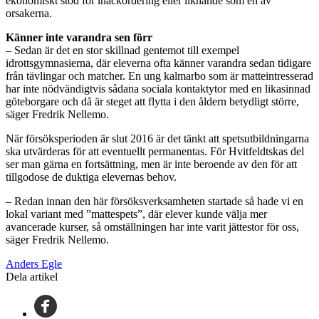
ekonomiskt stöd för inackordering eller liknande som en av
orsakerna.
Känner inte varandra sen förr
– Sedan är det en stor skillnad gentemot till exempel
idrottsgymnasierna, där eleverna ofta känner varandra sedan tidigare
från tävlingar och matcher. En ung kalmarbo som är matteintresserad
har inte nödvändigtvis sådana sociala kontaktytor med en likasinnad
göteborgare och då är steget att flytta i den åldern betydligt större,
säger Fredrik Nellemo.
När försöksperioden är slut 2016 är det tänkt att spetsutbildningarna
ska utvärderas för att eventuellt permanentas. För Hvitfeldtskas del
ser man gärna en fortsättning, men är inte beroende av den för att
tillgodose de duktiga elevernas behov.
– Redan innan den här försöksverksamheten startade så hade vi en
lokal variant med ”mattespets”, där elever kunde välja mer
avancerade kurser, så omställningen har inte varit jättestor för oss,
säger Fredrik Nellemo.
Anders Egle
Dela artikel