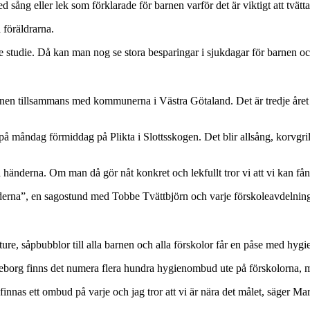
ång eller lek som förklarade för barnen varför det är viktigt att tvätt
 föräldrarna.
örre studie. Då kan man nog se stora besparingar i sjukdagar för barnen
tillsammans med kommunerna i Västra Götaland. Det är tredje året i r
åndag förmiddag på Plikta i Slottsskogen. Det blir allsång, korvgrill
a händerna. Om man då gör nåt konkret och lekfullt tror vi att vi kan f
nderna”, en sagostund med Tobbe Tvättbjörn och varje förskoleavdelning
re, såpbubblor till alla barnen och alla förskolor får en påse med hygi
eborg finns det numera flera hundra hygienombud ute på förskolorna, me
innas ett ombud på varje och jag tror att vi är nära det målet, säger M