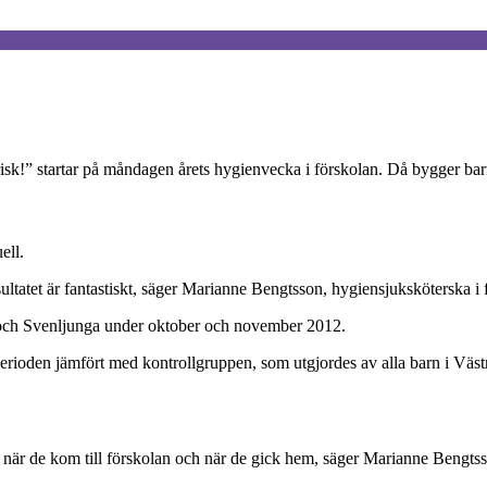
sk!” startar på måndagen årets hygienvecka i förskolan. Då bygger barn
ell.
 resultatet är fantastiskt, säger Marianne Bengtsson, hygiensjukskötersk
t och Svenljunga under oktober och november 2012.
erioden jämfört med kontrollgruppen, som utgjordes av alla barn i Västr
a när de kom till förskolan och när de gick hem, säger Marianne Bengts