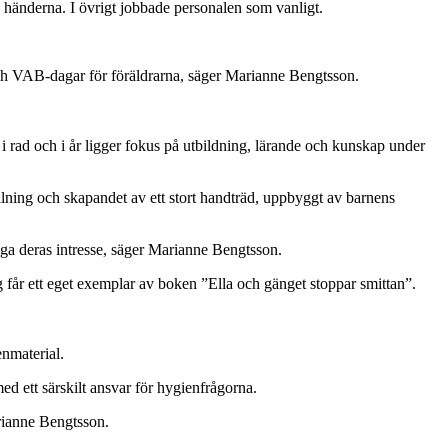
a händerna. I övrigt jobbade personalen som vanligt.
 och VAB-dagar för föräldrarna, säger Marianne Bengtsson.
ad och i år ligger fokus på utbildning, lärande och kunskap under
ning och skapandet av ett stort handträd, uppbyggt av barnens
ånga deras intresse, säger Marianne Bengtsson.
 får ett eget exemplar av boken ”Ella och gänget stoppar smittan”.
enmaterial.
d ett särskilt ansvar för hygienfrågorna.
arianne Bengtsson.