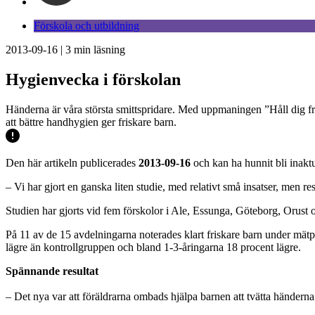
Förskola och utbildning
2013-09-16
|
3
min läsning
Hygienvecka i förskolan
Händerna är våra största smittspridare. Med uppmaningen ”Håll dig fri
att bättre handhygien ger friskare barn.
Den här artikeln publicerades
2013-09-16
och kan ha hunnit bli inaktu
– Vi har gjort en ganska liten studie, med relativt små insatser, men
Studien har gjorts vid fem förskolor i Ale, Essunga, Göteborg, Orus
På 11 av de 15 avdelningarna noterades klart friskare barn under mätp
lägre än kontrollgruppen och bland 1-3-åringarna 18 procent lägre.
Spännande resultat
– Det nya var att föräldrarna ombads hjälpa barnen att tvätta händern