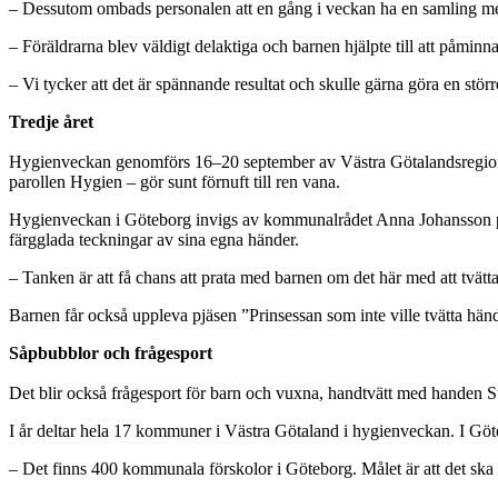
– Dessutom ombads personalen att en gång i veckan ha en samling med s
– Föräldrarna blev väldigt delaktiga och barnen hjälpte till att påminna
– Vi tycker att det är spännande resultat och skulle gärna göra en st
Tredje året
Hygienveckan genomförs 16–20 september av Västra Götalandsregionen 
parollen Hygien – gör sunt förnuft till ren vana.
Hygienveckan i Göteborg invigs av kommunalrådet Anna Johansson på m
färgglada teckningar av sina egna händer.
– Tanken är att få chans att prata med barnen om det här med att tvätt
Barnen får också uppleva pjäsen ”Prinsessan som inte ville tvätta hä
Såpbubblor och frågesport
Det blir också frågesport för barn och vuxna, handtvätt med handen Stu
I år deltar hela 17 kommuner i Västra Götaland i hygienveckan. I Göt
– Det finns 400 kommunala förskolor i Göteborg. Målet är att det ska f