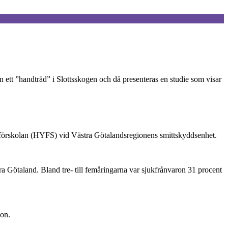
 ett ”handträd” i Slottsskogen och då presenteras en studie som visar
a i förskolan (HYFS) vid Västra Götalandsregionens smittskyddsenhet.
a Götaland. Bland tre- till femåringarna var sjukfrånvaron 31 procent
son.