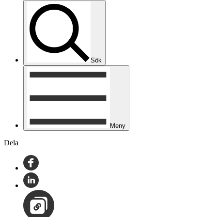
Sök
Meny
Dela