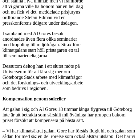
och stanna i två timmar, men vi framförde
att vi gärna ville ha honom här en hel dag
och nu fick vi det, meddelade prisjuryns
ordförande Stefan Edman vid en
presskonferens tidigare under tisdagen.
I samband med Al Gores besök
anordnades även flera olika seminarier
med koppling till miljöfrågan. Strax före
klimatgalans start höll pristagaren ett tal
till seminariedeltagarna.
Dessutom deltog han i ett slutet möte på
Universeum för att lära sig mer om
Göteborgs Stads arbete med klimatfrågor
och det forsknings- och utvecklingsarbete
som bedrivs i regionen.
Kompensation genom solceller
Att galan i sig och Al Gores 18 timmar långa flygresa till Göteborg
inte är att betrakta som särskilt miljövänliga har gruppen bakom
priset försökt att kompensera på bästa sätt.
– Vi har klimatsäkrat galan. Gore har förstås flugit hit och galan som
sådan för med sig en del rörelse som också alstrar utsläpp. Det har vi