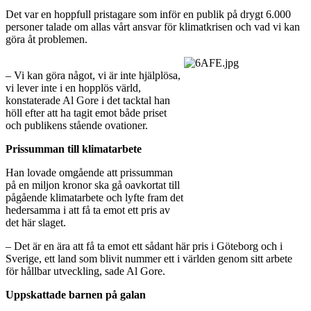
Det var en hoppfull pristagare som inför en publik på drygt 6.000
personer talade om allas vårt ansvar för klimatkrisen och vad vi kan
göra åt problemen.
– Vi kan göra något, vi är inte hjälplösa,
vi lever inte i en hopplös värld,
konstaterade Al Gore i det tacktal han
höll efter att ha tagit emot både priset
och publikens stående ovationer.
Prissumman till klimatarbete
Han lovade omgående att prissumman
på en miljon kronor ska gå oavkortat till
pågående klimatarbete och lyfte fram det
hedersamma i att få ta emot ett pris av
det här slaget.
– Det är en ära att få ta emot ett sådant här pris i Göteborg och i
Sverige, ett land som blivit nummer ett i världen genom sitt arbete
för hållbar utveckling, sade Al Gore.
Uppskattade barnen på galan