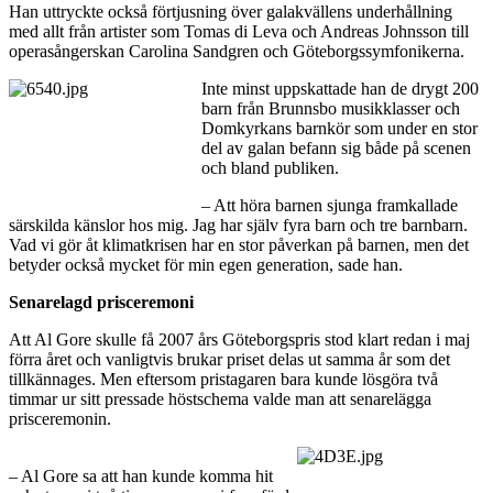
Han uttryckte också förtjusning över galakvällens underhållning
med allt från artister som Tomas di Leva och Andreas Johnsson till
operasångerskan Carolina Sandgren och Göteborgssymfonikerna.
Inte minst uppskattade han de drygt 200
barn från Brunnsbo musikklasser och
Domkyrkans barnkör som under en stor
del av galan befann sig både på scenen
och bland publiken.
– Att höra barnen sjunga framkallade
särskilda känslor hos mig. Jag har själv fyra barn och tre barnbarn.
Vad vi gör åt klimatkrisen har en stor påverkan på barnen, men det
betyder också mycket för min egen generation, sade han.
Senarelagd prisceremoni
Att Al Gore skulle få 2007 års Göteborgspris stod klart redan i maj
förra året och vanligtvis brukar priset delas ut samma år som det
tillkännages. Men eftersom pristagaren bara kunde lösgöra två
timmar ur sitt pressade höstschema valde man att senarelägga
prisceremonin.
– Al Gore sa att han kunde komma hit