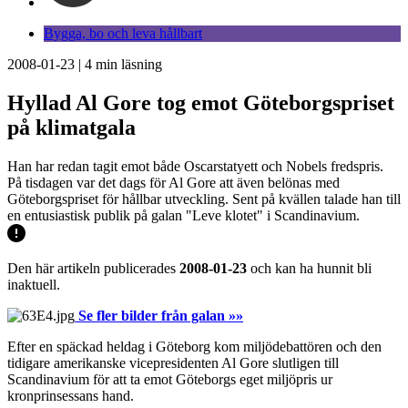
Bygga, bo och leva hållbart
2008-01-23
|
4
min läsning
Hyllad Al Gore tog emot Göteborgspriset
på klimatgala
Han har redan tagit emot både Oscarstatyett och Nobels fredspris.
På tisdagen var det dags för Al Gore att även belönas med
Göteborgspriset för hållbar utveckling. Sent på kvällen talade han till
en entusiastisk publik på galan "Leve klotet" i Scandinavium.
Den här artikeln publicerades
2008-01-23
och kan ha hunnit bli
inaktuell.
Se fler bilder från galan
»»
Efter en späckad heldag i Göteborg kom miljödebattören och den
tidigare amerikanske vicepresidenten Al Gore slutligen till
Scandinavium för att ta emot Göteborgs eget miljöpris ur
kronprinsessans hand.