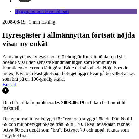
Bygga, bo och leva hållbart
2008-06-19
|
1
min läsning
Hyresgäster i allmännyttan fortsatt nöjda
visar ny enkät
Allmännyttans hyresgäster i Göteborg är fortsatt nöjda med sitt
boende visar den senaste kundmätningen som kommunala
Framtidenkoncernen låtit göra. Både det så kallade Nöjd boende
index, NBI och Fastighetsägarbetyget ligger kvar på 66 vilket anses
som bra på en 100-gradig skala.
Bostad
Den här artikeln publicerades
2008-06-19
och kan ha hunnit bli
inaktuell.
Det genomsnittliga betyget för ”rent och snyggt” ökade från 68 till
69 och miljöbetyget ökade från 69 till 70. I kvalitetsskalan räknas
betyg 60 och uppåt som ”bra”. Betyget 70 och uppåt räknas som
”mycket bra”.