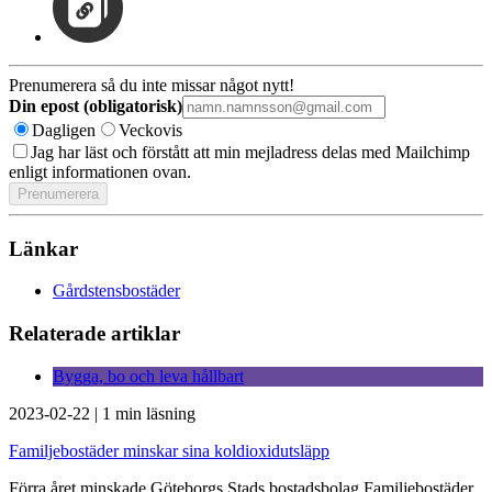
Prenumerera så du inte missar något nytt!
Din epost (obligatorisk)
Dagligen
Veckovis
Jag har läst och förstått att min mejladress delas med Mailchimp
enligt informationen ovan.
Länkar
Gårdstensbostäder
Relaterade artiklar
Bygga, bo och leva hållbart
2023-02-22
|
1 min läsning
Familjebostäder minskar sina koldioxidutsläpp
Förra året minskade Göteborgs Stads bostadsbolag Familjebostäder