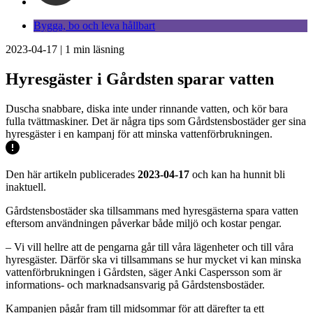
Bygga, bo och leva hållbart
2023-04-17
|
1
min läsning
Hyresgäster i Gårdsten sparar vatten
Duscha snabbare, diska inte under rinnande vatten, och kör bara
fulla tvättmaskiner. Det är några tips som Gårdstensbostäder ger sina
hyresgäster i en kampanj för att minska vattenförbrukningen.
Den här artikeln publicerades
2023-04-17
och kan ha hunnit bli
inaktuell.
Gårdstensbostäder ska tillsammans med hyresgästerna spara vatten
eftersom användningen påverkar både miljö och kostar pengar.
– Vi vill hellre att de pengarna går till våra lägenheter och till våra
hyresgäster. Därför ska vi tillsammans se hur mycket vi kan minska
vattenförbrukningen i Gårdsten, säger Anki Caspersson som är
informations- och marknadsansvarig på Gårdstensbostäder.
Kampanjen pågår fram till midsommar för att därefter ta ett