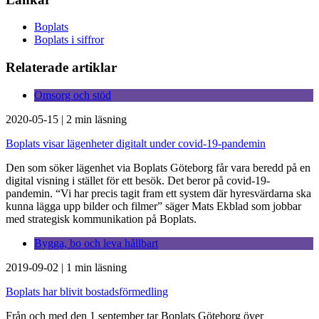
Boplats
Boplats i siffror
Relaterade artiklar
Omsorg och stöd
2020-05-15
|
2 min läsning
Boplats visar lägenheter digitalt under covid-19-pandemin
Den som söker lägenhet via Boplats Göteborg får vara beredd på en
digital visning i stället för ett besök. Det beror på covid-19-
pandemin. “Vi har precis tagit fram ett system där hyresvärdarna ska
kunna lägga upp bilder och filmer” säger Mats Ekblad som jobbar
med strategisk kommunikation på Boplats.
Bygga, bo och leva hållbart
2019-09-02
|
1 min läsning
Boplats har blivit bostadsförmedling
Från och med den 1 september tar Boplats Göteborg över