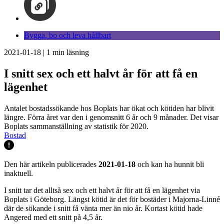
Bygga, bo och leva hållbart
2021-01-18
|
1
min läsning
I snitt sex och ett halvt år för att få en
lägenhet
Antalet bostadssökande hos Boplats har ökat och kötiden har blivit
längre. Förra året var den i genomsnitt 6 år och 9 månader. Det visar
Boplats sammanställning av statistik för 2020.
Bostad
Den här artikeln publicerades
2021-01-18
och kan ha hunnit bli
inaktuell.
I snitt tar det alltså sex och ett halvt år för att få en lägenhet via
Boplats i Göteborg. Längst kötid är det för bostäder i Majorna-Linné
där de sökande i snitt få vänta mer än nio år. Kortast kötid hade
Angered med ett snitt på 4,5 år.