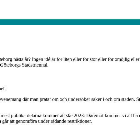
org nästa år? Ingen idé är för liten eller för stor eller för omöjlig elle
Göteborgs Stadstriennal.
ell.
tt evenemang där man pratar om och undersöker saker i och om staden. S
 mest publika delarna kommer att ske 2023. Däremot kommer vi att ha en l
 går att genomföra under rådande restriktioner.