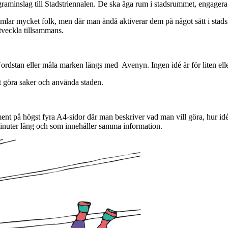
ograminslag till Stadstriennalen. De ska äga rum i stadsrummet, engage
amlar mycket folk, men där man ändå aktiverar dem på något sätt i stadsrum
tveckla tillsammans.
ordstan eller måla marken längs med Avenyn. Ingen idé är för liten eller 
tt göra saker och använda staden.
 dokument på högst fyra A4-sidor där man beskriver vad man vill göra, hur
 minuter lång och som innehåller samma information.