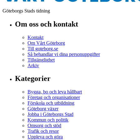
Göteborgs Stads tidning
Om oss och kontakt
Kontakt
Om Vårt Göteborg
Till goteborg.se
Så behandlar vi dina personuppgifter
Tillgänglighet
Arkiv
Kategorier
Bygga, bo och leva hållbart
Företag och organisationer
Förskola och utbildning
Göteborg växer
Jobba i Göteborgs Stad
Kommun och politik
Omsorg och stöd
Trafik och resor
Uppleva och göra