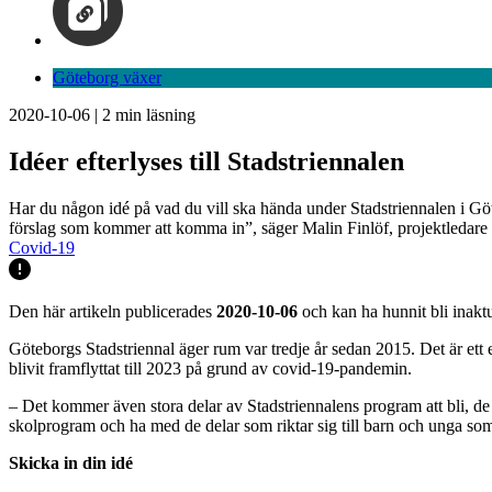
Göteborg växer
2020-10-06
|
2
min läsning
Idéer efterlyses till Stadstriennalen
Har du någon idé på vad du vill ska hända under Stadstriennalen i Göteb
förslag som kommer att komma in”, säger Malin Finlöf, projektledare 
Covid-19
Den här artikeln publicerades
2020-10-06
och kan ha hunnit bli inaktu
Göteborgs Stadstriennal äger rum var tredje år sedan 2015. Det är e
blivit framflyttat till 2023 på grund av covid-19-pandemin.
– Det kommer även stora delar av Stadstriennalens program att bli, de
skolprogram och ha med de delar som riktar sig till barn och unga som
Skicka in din idé