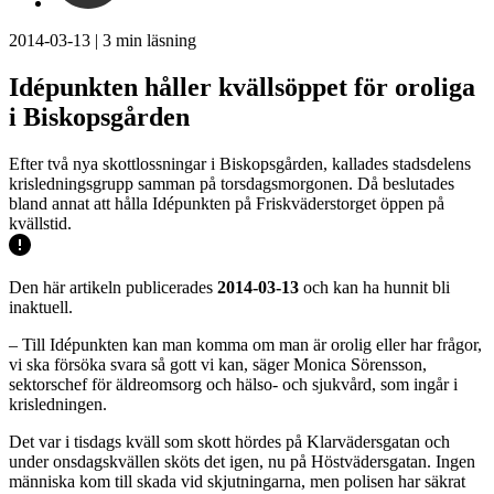
2014-03-13
|
3
min läsning
Idépunkten håller kvällsöppet för oroliga
i Biskopsgården
Efter två nya skottlossningar i Biskopsgården, kallades stadsdelens
krisledningsgrupp samman på torsdagsmorgonen. Då beslutades
bland annat att hålla Idépunkten på Friskväderstorget öppen på
kvällstid.
Den här artikeln publicerades
2014-03-13
och kan ha hunnit bli
inaktuell.
– Till Idépunkten kan man komma om man är orolig eller har frågor,
vi ska försöka svara så gott vi kan, säger Monica Sörensson,
sektorschef för äldreomsorg och hälso- och sjukvård, som ingår i
krisledningen.
Det var i tisdags kväll som skott hördes på Klarvädersgatan och
under onsdagskvällen sköts det igen, nu på Höstvädersgatan. Ingen
människa kom till skada vid skjutningarna, men polisen har säkrat