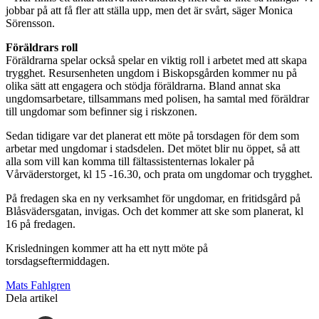
jobbar på att få fler att ställa upp, men det är svårt, säger Monica
Sörensson.
Föräldrars roll
Föräldrarna spelar också spelar en viktig roll i arbetet med att skapa
trygghet. Resursenheten ungdom i Biskopsgården kommer nu på
olika sätt att engagera och stödja föräldrarna. Bland annat ska
ungdomsarbetare, tillsammans med polisen, ha samtal med föräldrar
till ungdomar som befinner sig i riskzonen.
Sedan tidigare var det planerat ett möte på torsdagen för dem som
arbetar med ungdomar i stadsdelen. Det mötet blir nu öppet, så att
alla som vill kan komma till fältassistenternas lokaler på
Vårväderstorget, kl 15 -16.30, och prata om ungdomar och trygghet.
På fredagen ska en ny verksamhet för ungdomar, en fritidsgård på
Blåsvädersgatan, invigas. Och det kommer att ske som planerat, kl
16 på fredagen.
Krisledningen kommer att ha ett nytt möte på
torsdagseftermiddagen.
Mats Fahlgren
Dela artikel