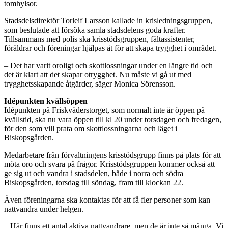
tomhylsor.
Stadsdelsdirektör Torleif Larsson kallade in krisledningsgruppen,
som beslutade att försöka samla stadsdelens goda krafter.
Tillsammans med polis ska krisstödsgruppen, fältassistenter,
föräldrar och föreningar hjälpas åt för att skapa trygghet i området.
– Det har varit oroligt och skottlossningar under en längre tid och
det är klart att det skapar otrygghet. Nu måste vi gå ut med
trygghetsskapande åtgärder, säger Monica Sörensson.
Idépunkten kvällsöppen
Idépunkten på Friskväderstorget, som normalt inte är öppen på
kvällstid, ska nu vara öppen till kl 20 under torsdagen och fredagen,
för den som vill prata om skottlossningarna och läget i
Biskopsgården.
Medarbetare från förvaltningens krisstödsgrupp finns på plats för att
möta oro och svara på frågor. Krisstödsgruppen kommer också att
ge sig ut och vandra i stadsdelen, både i norra och södra
Biskopsgården, torsdag till söndag, fram till klockan 22.
Även föreningarna ska kontaktas för att få fler personer som kan
nattvandra under helgen.
– Här finns ett antal aktiva nattvandrare, men de är inte så många. Vi