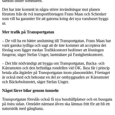
samråd under sommaren.
Det har inte kommit in några större invändningar mot planen
förutom från de två transportföretagen Frans Maas och Schenker
som vill ha garantier för att gatorna kring det nya varuhuset byggs
ut.
Mer trafik på Transportgatan
– De vill ha en bättre anslutning till Transportgatan. Frans Maas har
varit ganska tydliga och sagt att de inte kommer att acceptera det
förslag som ligger medan Trafikkontoret bedömer att lösningen
fungerar, säger Stefan Unger, lantmätare på Fastighetskontoret.
– Det blir nödvändigt att bygga om Transportgatan, Backa- och
Kärramoten och den befintliga rondellen vid OK. Ikea får i princip
betala alla åtgärder på Transportgatan inom planområdet. Företaget
är också med och bekostar en del av ombyggnaden av Kärramotet
och Bäckebolsmotet, säger Stefan Unger.
Något färre bilar genom tunneln
Transportgatan föreslås också få nya busshållplatser och en bussgata
på östra sidan. Området närmast älven ska lämnas fritt för att bli ett
naturstråk med gångbana.