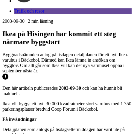
Trafik och resor
2003-09-30
|
2
min läsning
Ikea på Hisingen har kommit ett steg
närmare byggstart
Byggnadsnämnden antog på tisdagen detaljplanen för ett nytt Ikea-
varuhus i Bäckebol. Därmed kan Ikea lämna in ansökan om
bygglov. Om allt går som Ikea vill kan det nya varuhuset öppna i
september nästa år.
Den här artikeln publicerades
2003-09-30
och kan ha hunnit bli
inaktuell.
Ikea vill bygga ett nytt 30.000 kvadratmeter stort varuhus med 1.350
parkeringsplatser bredvid Coop Forum i Bäckebol.
Få invändningar
Detaljplanen som antogs på tisdagseftermiddagen har varit ute på