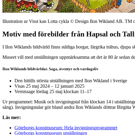
Illustration ur Visst kan Lotta cykla © Design Ilon Wikland AB. T
Motiv med förebilder från Hapsal och Tall
I Ilon Wiklands bildvärld finns ståtliga borgar, färgrika trähus, djup
Museet vill med utställningen uppmärksamma att det är 80 år sedan den
Ilon Wiklands bildvärldar. Saga, äventyr och vardagsliv
Den hittills största utställningen med Ilon Wikland i Sverige
Visas 25 maj 2024 – 12 januari 2025
Vernissage lördag 25 maj klockan 11–17
Ur programmet: Musik och invigningstal från klockan 14 i utställninge
sång). Invigningstalar gör bland andra Ilon Wiklands döttrar Birgitt
Läs mer:
Göteborgs konstmuseum: Hela invigningsprogrammet
Göteborgs konstmuseum utställningen