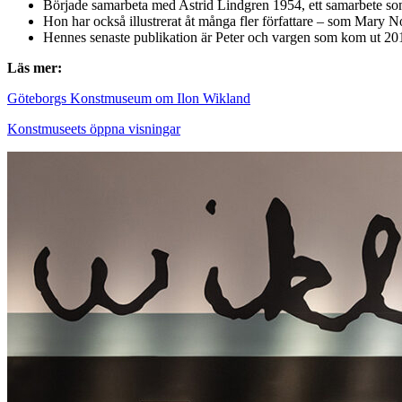
Började samarbeta med Astrid Lindgren 1954, ett samarbete so
Hon har också illustrerat åt många fler författare – som Mary 
Hennes senaste publikation är Peter och vargen som kom ut 201
Läs mer:
Göteborgs Konstmuseum om Ilon Wikland
Konstmuseets öppna visningar