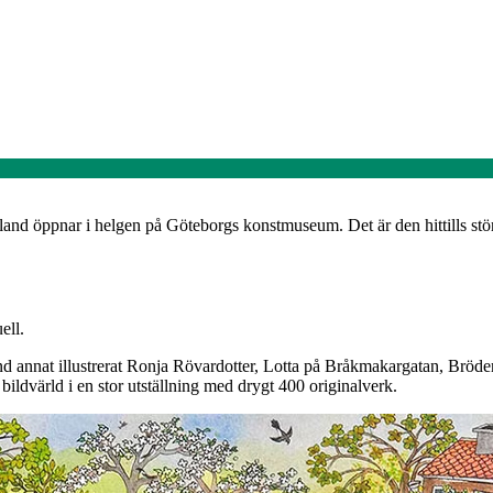
kland öppnar i helgen på Göteborgs konstmuseum. Det är den hittills stö
ell.
and annat illustrerat Ronja Rövardotter, Lotta på Bråkmakargatan, Bröd
ldvärld i en stor utställning med drygt 400 originalverk.