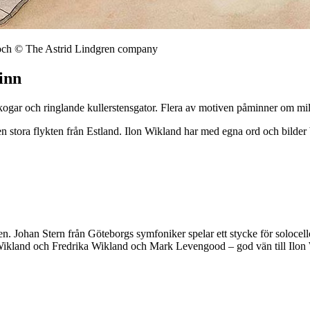
M och © The Astrid Lindgren company
inn
a skogar och ringlande kullerstensgator. Flera av motiven påminner om mi
 stora flykten från Estland. Ilon Wikland har med egna ord och bilder 
n. Johan Stern från Göteborgs symfoniker spelar ett stycke för solocel
a Wikland och Fredrika Wikland och Mark Levengood – god vän till Ilon