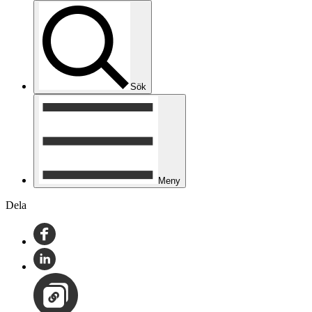
Sök
Meny
Dela