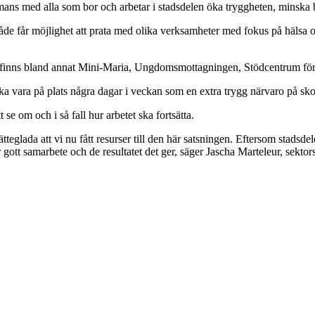
mmans med alla som bor och arbetar i stadsdelen öka tryggheten, minska b
e får möjlighet att prata med olika verksamheter med fokus på hälsa oc
nns bland annat Mini-Maria, Ungdomsmottagningen, Stödcentrum för 
ska vara på plats några dagar i veckan som en extra trygg närvaro på sk
se om och i så fall hur arbetet ska fortsätta.
jätteglada att vi nu fått resurser till den här satsningen. Eftersom stad
 här gott samarbete och de resultatet det ger, säger Jascha Marteleur, sek