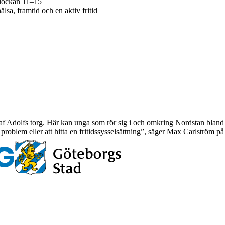
klockan 11–15
a, framtid och en aktiv fritid
f Adolfs torg. Här kan unga som rör sig i och omkring Nordstan bland a
a problem eller att hitta en fritidssysselsättning”, säger Max Carlström