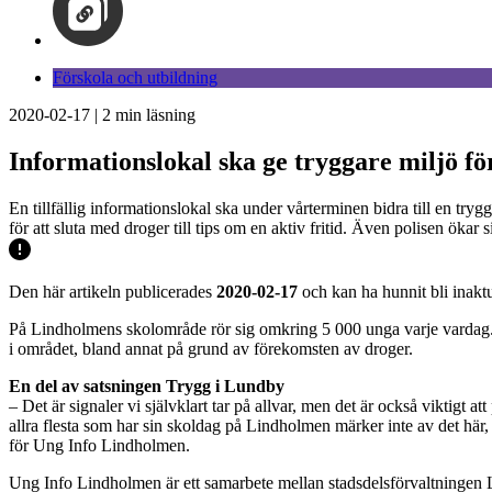
Förskola och utbildning
2020-02-17
|
2
min läsning
Informationslokal ska ge tryggare miljö f
En tillfällig informationslokal ska under vårterminen bidra till en tr
för att sluta med droger till tips om en aktiv fritid. Även polisen ökar 
Den här artikeln publicerades
2020-02-17
och kan ha hunnit bli inaktu
På Lindholmens skolområde rör sig omkring 5 000 unga varje vardag. 
i området, bland annat på grund av förekomsten av droger.
En del av satsningen Trygg i Lundby
– Det är signaler vi självklart tar på allvar, men det är också viktigt a
allra flesta som har sin skoldag på Lindholmen märker inte av det här, 
för Ung Info Lindholmen.
Ung Info Lindholmen är ett samarbete mellan stadsdelsförvaltningen L