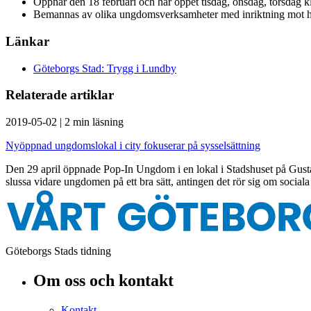
Öppnar den 18 februari och har öppet tisdag, onsdag, torsdag 
Bemannas av olika ungdomsverksamheter med inriktning mot häls
Länkar
Göteborgs Stad: Trygg i Lundby
Relaterade artiklar
2019-05-02
|
2 min läsning
Nyöppnad ungdomslokal i city fokuserar på sysselsättning
Den 29 april öppnade Pop-In Ungdom i en lokal i Stadshuset på Gusta
slussa vidare ungdomen på ett bra sätt, antingen det rör sig om social
Göteborgs Stads tidning
Om oss och kontakt
Kontakt