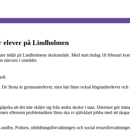
ör elever på Lindholmen
yggare miljö på Lindholmens skolområde. Med start tisdag 18 februari kom
sin närvaro i området.
ell.
De flesta är gymnasieelever, men här finns också högstadieelever och 
tt påpeka att det inte skiljer sig från andra skolor i stan. Däremot gör mä
men eftersom problematiken finns ska vi självklart jobba med att skapa e
undby, Polisen, utbildningsförvaltningen och social resursförvaltninge