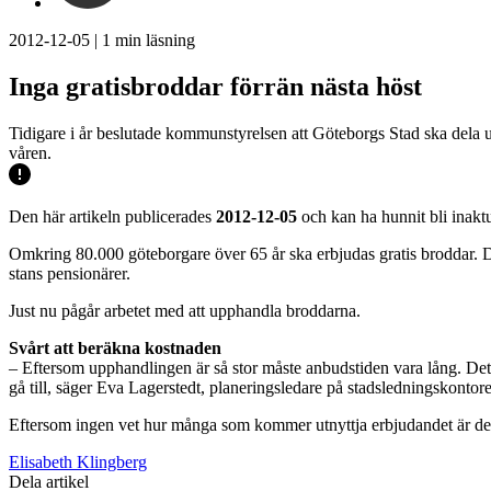
2012-12-05
|
1
min läsning
Inga gratisbroddar förrän nästa höst
Tidigare i år beslutade kommunstyrelsen att Göteborgs Stad ska dela ut 
våren.
Den här artikeln publicerades
2012-12-05
och kan ha hunnit bli inaktu
Omkring 80.000 göteborgare över 65 år ska erbjudas gratis broddar. Det
stans pensionärer.
Just nu pågår arbetet med att upphandla broddarna.
Svårt att beräkna kostnaden
– Eftersom upphandlingen är så stor måste anbudstiden vara lång. Det f
gå till, säger Eva Lagerstedt, planeringsledare på stadsledningskontore
Eftersom ingen vet hur många som kommer utnyttja erbjudandet är det sv
Elisabeth Klingberg
Dela artikel