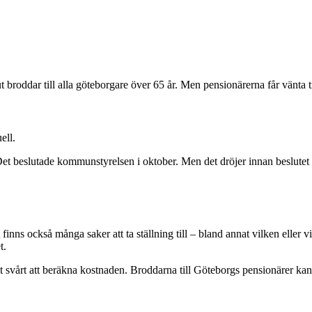
broddar till alla göteborgare över 65 år. Men pensionärerna får vänta til
ell.
 beslutade kommunstyrelsen i oktober. Men det dröjer innan beslutet kan
inns också många saker att ta ställning till – bland annat vilken eller 
t.
årt att beräkna kostnaden. Broddarna till Göteborgs pensionärer kan gå 