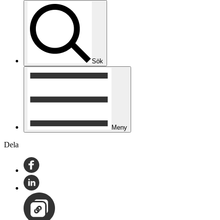
Sök
Meny
Dela