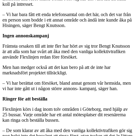
koll på intresset.
– Vi har bara fått ett enda telefonsamtal om det här, och det var från
en person som bodde i ett annat område och ändå inte kunde åka på
Hisingen, säger Bengt Knutsson.
Ingen annonskampanj
Främsta orsaken till att inte fler har hört av sig tror Bengt Knutsson
är att alla som har svårt att åka med den vanliga kollektivtrafiken
använde Flexlinjen redan före försöket.
Men han medger också att det kan bero på att de inte har
marknadsfört projektet tillräckligt.
– Vi har berättat om försöket, bland annat genom vår hemsida, men
vi har inte gått ut i någon större annons- kampanj, säger han.
Ringer för att beställa
Flexlinjen körs i dag inom tolv områden i Göteborg, med hjälp av
25 bussar. Varje område har ett antal mötesplatser dit resenärerna
kan ringa och beställa bussen.
– De som klarar av att åka med den vanliga kollektivtrafiken gör sig
nog helst inte det besväret att ringa först, utan tycker att det är lättare