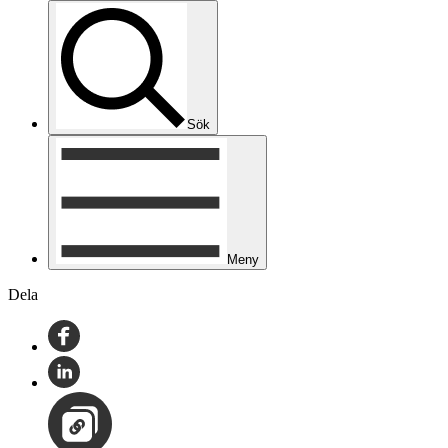
Sök
Meny
Dela