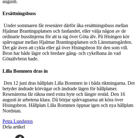
augusti.
Ersättningsbuss
Under sommaren får resenärer därför åka ersättningsbuss mellan
Hjalmar Brantingsplatsen och fastlandet, eller välja någon av de
ordinarie busslinjerna för att ta sig över Göta älv. På Hisingen kör
spårvagnar mellan Hjalmar Brantingsplatsen och Länsmansgården.
Det går även att cykla eller gå över Hisingsbron för den som vill.
Bron har både lägre och bredare gång- och cykelbana än vad
Götaälvbron hade.
Lilla Bommen dras in
Den 12 juni dras hållplats Lilla Bommen in i båda riktningarna. Det
betyder ändrade körvägar och ändrade lägen för hållplatser.
Resenärerna får räkna med extra byte och längre restid. Den 16
augusti är arbetena klara. Då börjar spårvagnarna att köra över
Hisingsbron. Hållplats Lilla Bommen öppnar igen och nya hållplats
Nordstan.
Petra Lundgren
Dela artikel