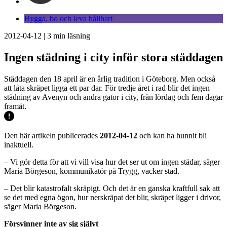
Bygga, bo och leva hållbart
2012-04-12
|
3
min läsning
Ingen städning i city inför stora städdagen
Städdagen den 18 april är en årlig tradition i Göteborg. Men också
att låta skräpet ligga ett par dar. För tredje året i rad blir det ingen
städning av Avenyn och andra gator i city, från lördag och fem dagar
framåt.
Den här artikeln publicerades
2012-04-12
och kan ha hunnit bli
inaktuell.
– Vi gör detta för att vi vill visa hur det ser ut om ingen städar, säger
Maria Börgeson, kommunikatör på Trygg, vacker stad.
– Det blir katastrofalt skräpigt. Och det är en ganska kraftfull sak att
se det med egna ögon, hur nerskräpat det blir, skräpet ligger i drivor,
säger Maria Börgeson.
Försvinner inte av sig självt