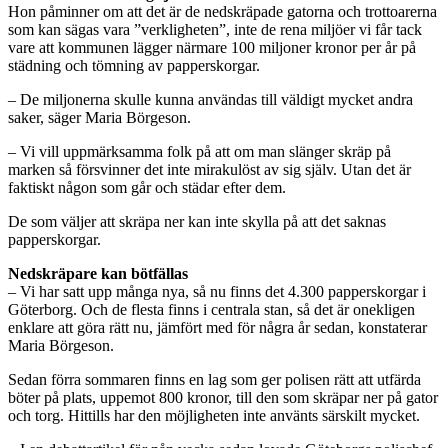
Hon påminner om att det är de nedskräpade gatorna och trottoarerna
som kan sägas vara ”verkligheten”, inte de rena miljöer vi får tack
vare att kommunen lägger närmare 100 miljoner kronor per år på
städning och tömning av papperskorgar.
– De miljonerna skulle kunna användas till väldigt mycket andra
saker, säger Maria Börgeson.
– Vi vill uppmärksamma folk på att om man slänger skräp på
marken så försvinner det inte mirakulöst av sig själv. Utan det är
faktiskt någon som går och städar efter dem.
De som väljer att skräpa ner kan inte skylla på att det saknas
papperskorgar.
Nedskräpare kan bötfällas
– Vi har satt upp många nya, så nu finns det 4.300 papperskorgar i
Göterborg. Och de flesta finns i centrala stan, så det är onekligen
enklare att göra rätt nu, jämfört med för några år sedan, konstaterar
Maria Börgeson.
Sedan förra sommaren finns en lag som ger polisen rätt att utfärda
böter på plats, uppemot 800 kronor, till den som skräpar ner på gator
och torg. Hittills har den möjligheten inte använts särskilt mycket.