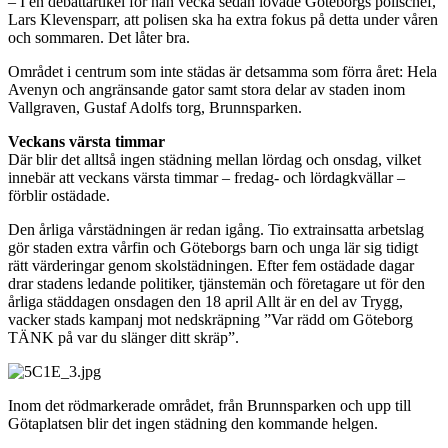
– I en debattartikel för nån vecka sedan lovade Göteborgs polischef,
Lars Klevensparr, att polisen ska ha extra fokus på detta under våren
och sommaren. Det låter bra.
Området i centrum som inte städas är detsamma som förra året: Hela
Avenyn och angränsande gator samt stora delar av staden inom
Vallgraven, Gustaf Adolfs torg, Brunnsparken.
Veckans värsta timmar
Där blir det alltså ingen städning mellan lördag och onsdag, vilket
innebär att veckans värsta timmar – fredag- och lördagkvällar –
förblir ostädade.
Den årliga vårstädningen är redan igång. Tio extrainsatta arbetslag
gör staden extra vårfin och Göteborgs barn och unga lär sig tidigt
rätt värderingar genom skolstädningen. Efter fem ostädade dagar
drar stadens ledande politiker, tjänstemän och företagare ut för den
årliga städdagen onsdagen den 18 april Allt är en del av Trygg,
vacker stads kampanj mot nedskräpning ”Var rädd om Göteborg
TÄNK på var du slänger ditt skräp”.
Inom det rödmarkerade området, från Brunnsparken och upp till
Götaplatsen blir det ingen städning den kommande helgen.