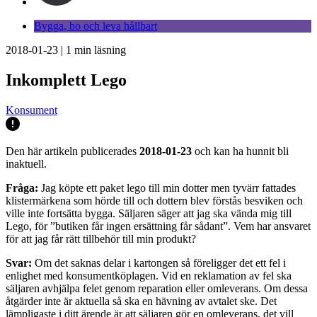
Bygga, bo och leva hållbart
2018-01-23
|
1
min läsning
Inkomplett Lego
Konsument
Den här artikeln publicerades
2018-01-23
och kan ha hunnit bli
inaktuell.
Fråga:
Jag köpte ett paket lego till min dotter men tyvärr fattades
klistermärkena som hörde till och dottern blev förstås besviken och
ville inte fortsätta bygga. Säljaren säger att jag ska vända mig till
Lego, för ”butiken får ingen ersättning får sådant”. Vem har ansvaret
för att jag får rätt tillbehör till min produkt?
Svar:
Om det saknas delar i kartongen så föreligger det ett fel i
enlighet med konsumentköplagen. Vid en reklamation av fel ska
säljaren avhjälpa felet genom reparation eller omleverans. Om dessa
åtgärder inte är aktuella så ska en hävning av avtalet ske. Det
lämpligaste i ditt ärende är att säljaren gör en omleverans, det vill