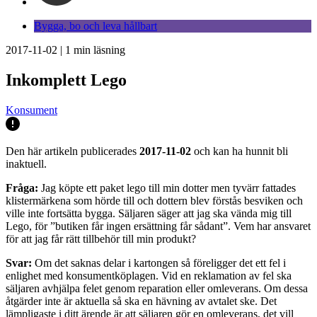
Bygga, bo och leva hållbart
2017-11-02
|
1
min läsning
Inkomplett Lego
Konsument
Den här artikeln publicerades
2017-11-02
och kan ha hunnit bli
inaktuell.
Fråga:
Jag köpte ett paket lego till min dotter men tyvärr fattades
klistermärkena som hörde till och dottern blev förstås besviken och
ville inte fortsätta bygga. Säljaren säger att jag ska vända mig till
Lego, för ”butiken får ingen ersättning får sådant”. Vem har ansvaret
för att jag får rätt tillbehör till min produkt?
Svar:
Om det saknas delar i kartongen så föreligger det ett fel i
enlighet med konsumentköplagen. Vid en reklamation av fel ska
säljaren avhjälpa felet genom reparation eller omleverans. Om dessa
åtgärder inte är aktuella så ska en hävning av avtalet ske. Det
lämpligaste i ditt ärende är att säljaren gör en omleverans, det vill