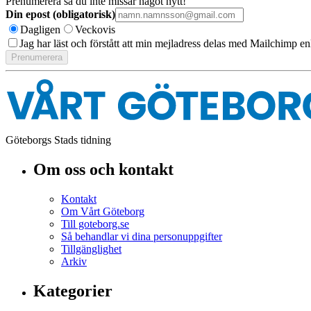
Prenumerera så du inte missar något nytt!
Din epost (obligatorisk)
Dagligen
Veckovis
Jag har läst och förstått att min mejladress delas med Mailchimp en
Göteborgs Stads tidning
Om oss och kontakt
Kontakt
Om Vårt Göteborg
Till goteborg.se
Så behandlar vi dina personuppgifter
Tillgänglighet
Arkiv
Kategorier