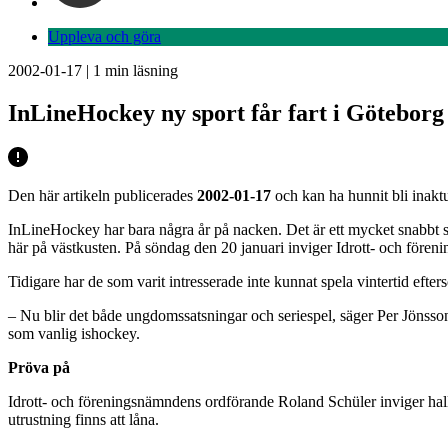
Uppleva och göra
2002-01-17
|
1
min läsning
InLineHockey ny sport får fart i Göteborg
Den här artikeln publicerades
2002-01-17
och kan ha hunnit bli inaktu
InLineHockey har bara några år på nacken. Det är ett mycket snabbt spe
här på västkusten. På söndag den 20 januari inviger Idrott- och för
Tidigare har de som varit intresserade inte kunnat spela vintertid efte
– Nu blir det både ungdomssatsningar och seriespel, säger Per Jönsso
som vanlig ishockey.
Pröva på
Idrott- och föreningsnämndens ordförande Roland Schüler inviger hall
utrustning finns att låna.