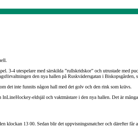
ell.
l. 3-4 utespelare med särskilda ”rullskridskor” och utrustade med puck 
eningsförvaltningen den nya hallen på Ruskvädersgatan i Biskopsgården
rsom det inte funnits någon hall med det golv och den rink som krävs.
n InLineHockey-eldsjäl och vaktmästare i den nya hallen. Det är många
en klockan 13 00. Sedan blir det uppvisningsmatcher och därefter får a