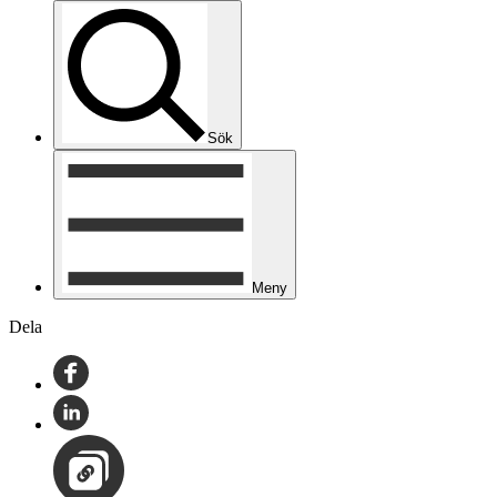
Sök
Meny
Dela