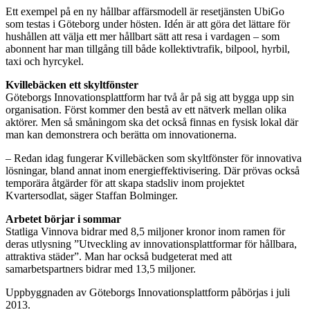
Ett exempel på en ny hållbar affärsmodell är resetjänsten UbiGo
som testas i Göteborg under hösten. Idén är att göra det lättare för
hushållen att välja ett mer hållbart sätt att resa i vardagen – som
abonnent har man tillgång till både kollektivtrafik, bilpool, hyrbil,
taxi och hyrcykel.
Kvillebäcken ett skyltfönster
Göteborgs Innovationsplattform har två år på sig att bygga upp sin
organisation. Först kommer den bestå av ett nätverk mellan olika
aktörer. Men så småningom ska det också finnas en fysisk lokal där
man kan demonstrera och berätta om innovationerna.
– Redan idag fungerar Kvillebäcken som skyltfönster för innovativa
lösningar, bland annat inom energieffektivisering. Där prövas också
temporära åtgärder för att skapa stadsliv inom projektet
Kvartersodlat, säger Staffan Bolminger.
Arbetet börjar i sommar
Statliga Vinnova bidrar med 8,5 miljoner kronor inom ramen för
deras utlysning ”Utveckling av innovationsplattformar för hållbara,
attraktiva städer”. Man har också budgeterat med att
samarbetspartners bidrar med 13,5 miljoner.
Uppbyggnaden av Göteborgs Innovationsplattform påbörjas i juli
2013.