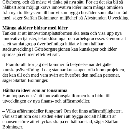
Göteborg, och då måste vi tänka på nya sätt. För att det ska bli så
hållbart som möjligt krävs innovativa idéer inom många områden –
från nya trafiksystem till hur vi kan bygga bostäder som alla har råd
med, säger Staffan Bolminger, miljöchef på Älvstranden Utveckling.
Många aktörer bidrar med idéer
Tanken är att innovationsplattsformen ska testa och visa upp nya
innovativa tjänster, tekniklösningar och arbetsprocesser. Genom att
ta ett samlat grepp över befintliga initiativ inom hållbar
stadsutveckling i Göteborgsregionen kan kunskaper och idéer
spridas på ett mer effektivt sätt.
– Framförallt tror jag det kommer få betydelse när det gäller
kunskapsöverföring. I dag stannar kunskapen ofta inom projekten,
det kan till och med vara svårt att överföra den mellan personer,
säger Staffan Bolminger.
Hållbara idéer som är lönsamma
Han hoppas också att innovationsplattformen kan bidra till
utvecklingen av nya finans- och affärsmodeller.
– Vilka affärsmodeller fungerar? Om det finns affärsmöjligheter i
vårt sätt att röra oss i staden eller i att bygga socialt hållbart är
chansen större att vi lyckas skapa en hållbar stad, säger Staffan
Bolminger.