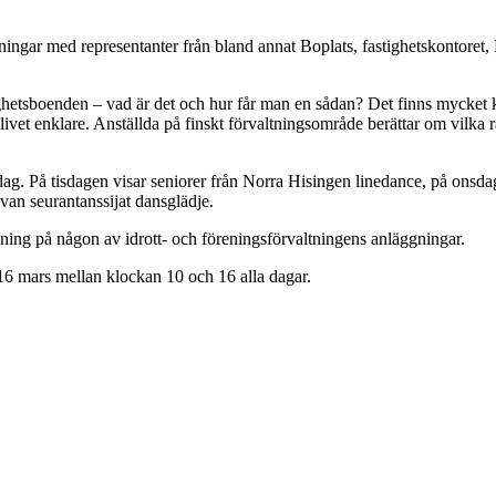
sningar med representanter från bland annat Boplats, fastighetskontore
etsboenden – vad är det och hur får man en sådan? Det finns mycket ku
vet enklare. Anställda på finskt förvaltningsområde berättar om vilka rä
g. På tisdagen visar seniorer från Norra Hisingen linedance, på onsdage
van seurantanssijat dansglädje.
ning på någon av idrott- och föreningsförvaltningens anläggningar.
16 mars mellan klockan 10 och 16 alla dagar.