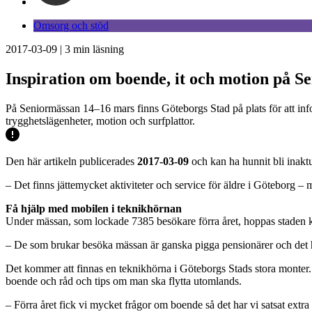
Omsorg och stöd
2017-03-09
|
3
min läsning
Inspiration om boende, it och motion på S
På Seniormässan 14–16 mars finns Göteborgs Stad på plats för att info
trygghetslägenheter, motion och surfplattor.
Den här artikeln publicerades
2017-03-09
och kan ha hunnit bli inaktu
– Det finns jättemycket aktiviteter och service för äldre i Göteborg
Få hjälp med mobilen i teknikhörnan
Under mässan, som lockade 7385 besökare förra året, hoppas staden ku
– De som brukar besöka mässan är ganska pigga pensionärer och det här 
Det kommer att finnas en teknikhörna i Göteborgs Stads stora monter
boende och råd och tips om man ska flytta utomlands.
– Förra året fick vi mycket frågor om boende så det har vi satsat extra 