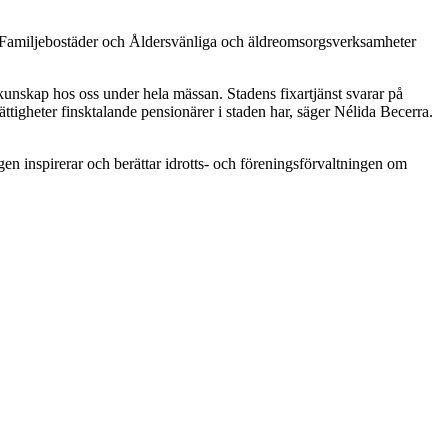
t, Familjebostäder och Åldersvänliga och äldreomsorgsverksamheter
nskap hos oss under hela mässan. Stadens fixartjänst svarar på
ttigheter finsktalande pensionärer i staden har, säger Nélida Becerra.
n inspirerar och berättar idrotts- och föreningsförvaltningen om