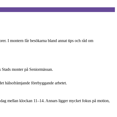
orer. I montern får besökarna bland annat tips och råd om
gs Stads monter på Seniormässan.
det hälsofrämjande förebyggande arbetet.
e dag mellan klockan 11–14. Annars ligger mycket fokus på motion,