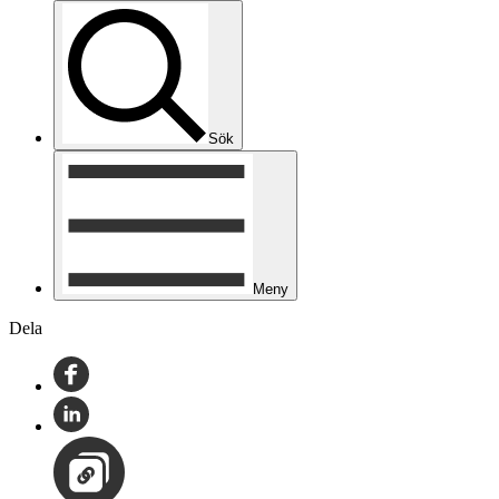
Sök
Meny
Dela