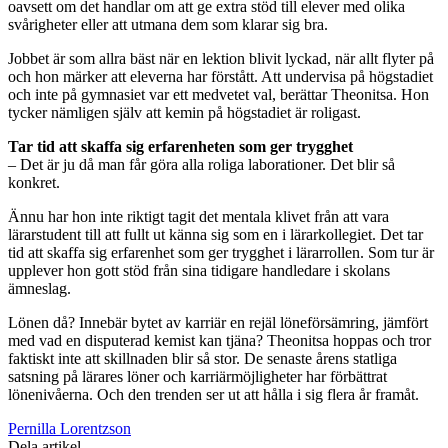
oavsett om det handlar om att ge extra stöd till elever med olika
svårigheter eller att utmana dem som klarar sig bra.
Jobbet är som allra bäst när en lektion blivit lyckad, när allt flyter på
och hon märker att eleverna har förstått. Att undervisa på högstadiet
och inte på gymnasiet var ett medvetet val, berättar Theonitsa. Hon
tycker nämligen själv att kemin på högstadiet är roligast.
Tar tid att skaffa sig erfarenheten som ger trygghet
– Det är ju då man får göra alla roliga laborationer. Det blir så
konkret.
Ännu har hon inte riktigt tagit det mentala klivet från att vara
lärarstudent till att fullt ut känna sig som en i lärarkollegiet. Det tar
tid att skaffa sig erfarenhet som ger trygghet i lärarrollen. Som tur är
upplever hon gott stöd från sina tidigare handledare i skolans
ämneslag.
Lönen då? Innebär bytet av karriär en rejäl löneförsämring, jämfört
med vad en disputerad kemist kan tjäna? Theonitsa hoppas och tror
faktiskt inte att skillnaden blir så stor. De senaste årens statliga
satsning på lärares löner och karriärmöjligheter har förbättrat
lönenivåerna. Och den trenden ser ut att hålla i sig flera år framåt.
Pernilla Lorentzson
Dela artikel