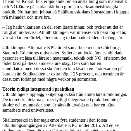
Theonitsa Kokoli fick erbjudande om en anställning som matematik-
och NO-lärare på skolan där hon gjort sin verksamhetsförlagda
praktik. Nu har hon jobbat på Skälltorpsskolans högstadium i knappt
två månader, och trivs bra.
– Jag hade vikarierat en del som lärare innan, och tycker att det är
roligt att undervisa. Att utbildningen var intensiv och bara tog ett år,
var så klart en fördel, eftersom jag redan hade studerat i många år.
Utbildningen Alternativ KPU är ett samarbete mellan Göteborgs
Stad och Göteborgs universitet. Syftet är att locka ämnesutbildade
personer att läsa till lärare i matematik, teknik och NO, eftersom det
råder brist på dessa ämneslärare idag. Den som har en
kandidatexamen i dessa skolämnen kan läsa in en lärarexamen på
bara ett år. Studietakten är extra hög, 125 procent, och terminen är
dessutom förlängd med några veckor på sommaren.
Teorin tydligt integrerad i praktiken
Utbildningens upplägg skiljer sig också från andra lärarutbildningar.
De teoretiska delarna är mer tydligt integrerade i praktiken ute på
skolor och gymnasier, som är särskilt utvalda och har ett nära
samarbete med universitetet.
Skälltorpsskolan har tagit emot fyra studenter i den första
utbildningsomgången av Alternativ KPU under 2015. Att en av
studenterna, Theonitsa, nu fått anställning i kollegiet, ser rektor