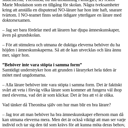
Marie Moulaison som en tillgång för skolan. Några tveksamheter
kring att anställa en disputerad NO-lärare har hon inte haft, snarare
tvärtom. I NO-teamet finns sedan tidigare ytterligare en lärare med
doktorsexamen.
– Jag ser bara fördelar med att läraren har djupa ämneskunskaper,
även på grundskolan.
– För att stimulera och utmana de duktiga eleverna behöver du ha
höjden i ämneskunskaperna. Så att de kan utvecklas och lära ännu
mer, säger hon.
”Behöver inte vara stöpta i samma form”
Samtidigt understryker hon att grunden i läraryrket hela tiden är
mötet med ungdomarna.
– Alla lärare behöver inte vara stöpta i samma form. Det är faktiskt
svårt att veta i förväg vilka lärare som kommer att fungera väl ihop
med eleverna, vad det är som klickar. Det är bra att vi är olika.
Vad tänker då Theonitsa själv om hur man blir en bra lärare?
– Jag tror att man behöver ha bra ämneskunskaper eftersom man då
kan utmana eleverna mera. Men det är också viktigt att man ser varje
individ och tar sig den tid som krävs för att kunna möta deras behov,