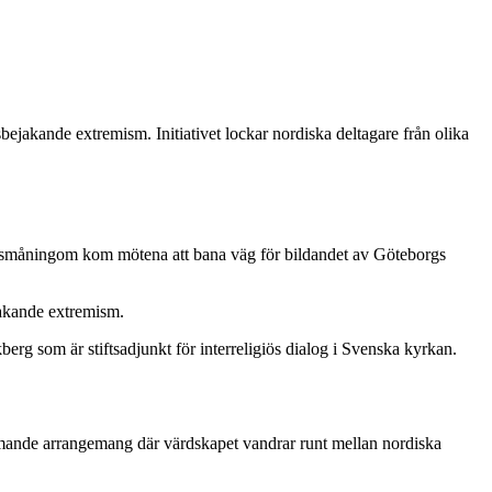
bejakande extremism. Initiativet lockar nordiska deltagare från olika
å småningom kom mötena att bana väg för bildandet av Göteborgs
jakande extremism.
kberg som är stiftsadjunkt för interreligiös dialog i Svenska kyrkan.
mmande arrangemang där värdskapet vandrar runt mellan nordiska