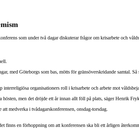
remism
 konferens som under två dagar diskuterar frågor om krisarbete och vålds
ell.
ngar, med Göteborgs som bas, mötts för gränsöverskridande samtal. S
 interreligiösa organisationers roll i krisarbete och arbete mot våldsbe
 hösten, men det dröjde ett år innan allt föll på plats, säger Henrik Fry
 att medverka i tvådagarskonferensen, onsdag-torsdag.
et finns en förhoppning om att konferensen ska bli ett årligen återko