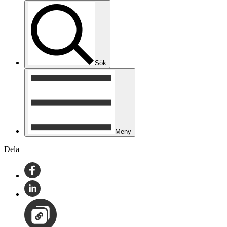
Sök
Meny
Dela