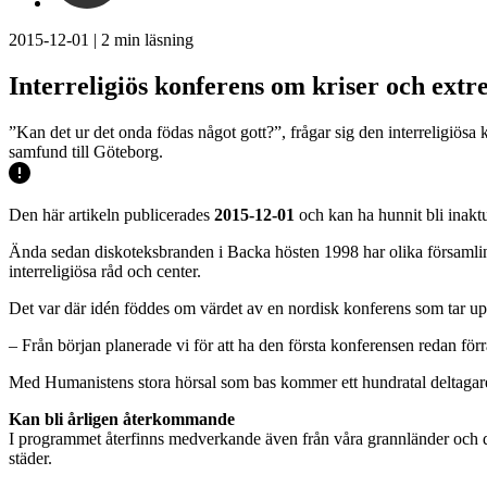
2015-12-01
|
2
min läsning
Interreligiös konferens om kriser och ext
”Kan det ur det onda födas något gott?”, frågar sig den interreligiösa
samfund till Göteborg.
Den här artikeln publicerades
2015-12-01
och kan ha hunnit bli inaktu
Ända sedan diskoteksbranden i Backa hösten 1998 har olika församli
interreligiösa råd och center.
Det var där idén föddes om värdet av en nordisk konferens som tar upp
– Från början planerade vi för att ha den första konferensen redan förra
Med Humanistens stora hörsal som bas kommer ett hundratal deltagare
Kan bli årligen återkommande
I programmet återfinns medverkande även från våra grannländer och d
städer.