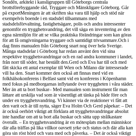
Sondén, arkitekt i kansligruppen till Göteborgs centrala
brottsförebyggande råd, Tryggare och Mänskligare Göteborg. Går
på exportMeningen är att skriften ska vara till hjälp och stöd när
exempelvis boende i en stadsdel tillsammans med
stadsdelsförvaltning, fastighetsägare, polis och andra intressenter
genomför en trygghetsvandring, det vill säga en inventering av den
egna närmiljön för att se vilka praktiska förändringar som kan göras
för att få omgivningarna tryggare och samtidigt trivsammare.Och i
dag finns manualen från Göteborg snart nog över hela Sverige.
Många stadsdelar i Göteborg har redan använt den vid sina
respektive trygghetsvandringar och en rad andra kommuner i landet,
från norr till söder, har beställt den.Gerd och Eva har till och med
fått skicka ett antal exemplar till Wien och Milano där intresserade
vill ha den. Snart kommer den också att finnas med vid en
folkhälsokonferens i Belfast samt vid en konferens i Köpenhamn
med fokus på medborgarnas inflytande över tryggheten i våra städer.
Mer än att ta bort buskar– Med manualen som instrument får man
lättare att urskilja vad som är väsentligt att tänka på både före och
under en trygghetsvandring. Vi känner via de reaktioner vi fått att
den varit och är till nytta, säger Eva Holm Och Gerd påpekar: – Det
är också oerhört viktigt att förklara att trygghetsvandringar absolut
inte handlar om att ta bort alla buskar och sätta upp strålkastare
överallt. – En trygghetsvandring är en mötesplats mellan människor
där alla träffas på lika villkor oavsett yrke och status och där alla kan
göra sin röst hörd och vara med och påverka. – Det är också viktigt