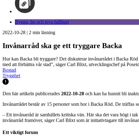
Bygga, bo och leva hållbart
2022-10-28
|
2
min läsning
Invånarråd ska ge ett tryggare Backa
Hur kan Backa bli tryggare? Det diskuterar invånarrådet i Backa Röd 
med att förbättra vår stad”, säger Carl Blixt, utvecklingschef på Posei
Bostad
Trygghet
Den här artikeln publicerades
2022-10-28
och kan ha hunnit bli inaktu
Invånarrådet består av 15 personer som bor i Backa Röd. De träffas se
– Ett invånarråd är samhällets kritiska vän. Här ska det vara högt i tak
invånarråd framöver, säger Carl Blixt som är initiativtagare till invånar
Ett viktigt forum