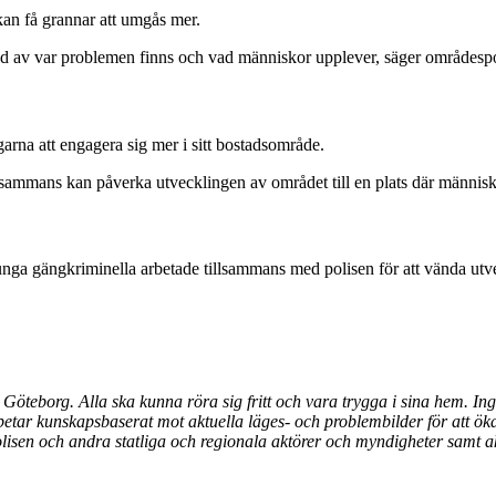
kan få grannar att umgås mer.
n bild av var problemen finns och vad människor upplever, säger områdes
agarna att engagera sig mer i sitt bostadsområde.
tillsammans kan påverka utvecklingen av området till en plats där männis
 unga gängkriminella arbetade tillsammans med polisen för att vända ut
i Göteborg. Alla ska kunna röra sig fritt och vara trygga i sina hem. In
rbetar kunskapsbaserat mot aktuella läges- och problembilder för att öka
 polisen och andra statliga och regionala aktörer och myndigheter sa