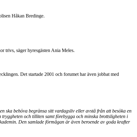
polisen Håkan Bredinge.
kor trivs, säger hyresgästen Ania Meles.
vecklingen. Det startade 2001 och forumet har även jobbat med
gen ska behöva begränsa sitt vardagsliv eller avstå från att besöka en
 tryggheten och tilliten samt förebygga och minska brottsligheten i
mt akademin. Den samlade förmågan är även beroende av goda krafter