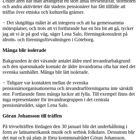
Under åren har man arrangerat ett stort antal trivselträffar, stormöten
och andra aktiviteter där stadens pensionärer har fått tillfälle att
träffas över etniska och kulturella gränser.
− Det slutgiltiga målet är att integrera och att ha gemensamma
mötesplatser, och trots att vi fortfarande har en bra bit att gå, tycker
jag att vi är på god väg, säger Lena Salo, föreningskonsulent på
idrotts- och föreningsförvaltningen i Göteborg.
Många blir isolerade
Bakgrunden är det växande antalet äldre med invandrarbakgrund
och den sparsmakade kontakt de äldre invandrarna ofta har med det
svenska samhället. Många blir lätt isolerade.
− Tidigare var kontakten mellan de svenska
pensionärsorganisationerna och invandrarföreningarna inte särskilt
stor. Fortfarande finns många luckor att fylla. Till exempel finns det
inga representanter för invandrargruppen i det centrala
pensionärsrådet, säger Lena Salo.
Göran Johansson till träffen
På trivselträffen lördagen den 30 januari blir det underhållning i
form av latinamerikansk musik och serbisk folkdans. Dessutom blir
det mat och på plats är förra kommunalrådet Göran Johansson.