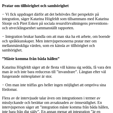
Pratar om tillhörighet och samhörighet
− Vi fick uppdraget därför att det behövdes fler perspektiv på
integration, säger Katarina Högfeldt som tillsammans med Katarina
Slonje och Piret Esken på sociala resursförvaltningens preventions-
och utvecklingsenhet sammanställt rapporten.
− Integration brukar handla om att man ska ha ett arbete, om boende
och språkkunskaper. Men intervjupersonerna pratar mer om
mellanmänskliga värden, som en känsla av tillhörighet och
samhörighet.
”Måste komma från båda hållen”
Katarina Högfeldt säger att de flesta vill känna sig sedda, få vara den
man är och inte bara reduceras till ”invandrare”. Längtan efter väl
fungerande mötesplatser är stor.
− Om man inte träffas ges heller ingen möjlighet att ompröva sina
fördomar.
Flera av de intervjuade talar även om integrationen i termer av
misslyckande och berättar om avsaknaden av ömsesidighet. En
intervjuperson säger att ”integration måste komma från båda hållen,
inte bara från dig själv”. En annan menar att integration ”är en