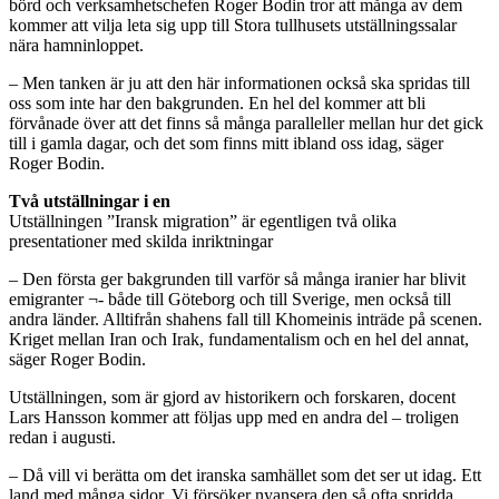
börd och verksamhetschefen Roger Bodin tror att många av dem
kommer att vilja leta sig upp till Stora tullhusets utställningssalar
nära hamninloppet.
– Men tanken är ju att den här informationen också ska spridas till
oss som inte har den bakgrunden. En hel del kommer att bli
förvånade över att det finns så många paralleller mellan hur det gick
till i gamla dagar, och det som finns mitt ibland oss idag, säger
Roger Bodin.
Två utställningar i en
Utställningen ”Iransk migration” är egentligen två olika
presentationer med skilda inriktningar
– Den första ger bakgrunden till varför så många iranier har blivit
emigranter ¬- både till Göteborg och till Sverige, men också till
andra länder. Alltifrån shahens fall till Khomeinis inträde på scenen.
Kriget mellan Iran och Irak, fundamentalism och en hel del annat,
säger Roger Bodin.
Utställningen, som är gjord av historikern och forskaren, docent
Lars Hansson kommer att följas upp med en andra del – troligen
redan i augusti.
– Då vill vi berätta om det iranska samhället som det ser ut idag. Ett
land med många sidor. Vi försöker nyansera den så ofta spridda