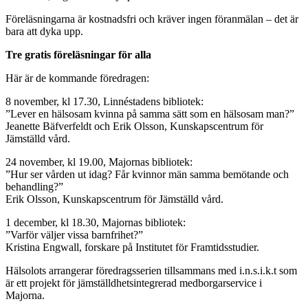
Föreläsningarna är kostnadsfri och kräver ingen föranmälan – det är
bara att dyka upp.
Tre gratis föreläsningar för alla
Här är de kommande föredragen:
8 november, kl 17.30, Linnéstadens bibliotek:
”Lever en hälsosam kvinna på samma sätt som en hälsosam man?”
Jeanette Bäfverfeldt och Erik Olsson, Kunskapscentrum för
Jämställd vård.
24 november, kl 19.00, Majornas bibliotek:
”Hur ser vården ut idag? Får kvinnor män samma bemötande och
behandling?”
Erik Olsson, Kunskapscentrum för Jämställd vård.
1 december, kl 18.30, Majornas bibliotek:
”Varför väljer vissa barnfrihet?”
Kristina Engwall, forskare på Institutet för Framtidsstudier.
Hälsolots arrangerar föredragsserien tillsammans med i.n.s.i.k.t som
är ett projekt för jämställdhetsintegrerad medborgarservice i
Majorna.