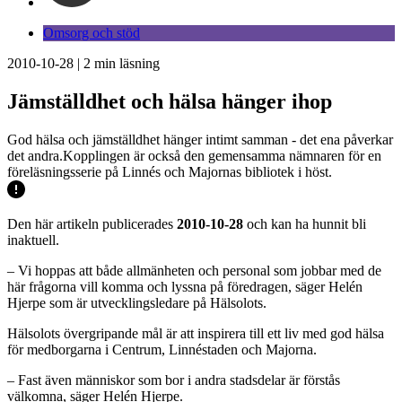
Omsorg och stöd
2010-10-28
|
2
min läsning
Jämställdhet och hälsa hänger ihop
God hälsa och jämställdhet hänger intimt samman - det ena påverkar
det andra.Kopplingen är också den gemensamma nämnaren för en
föreläsningsserie på Linnés och Majornas bibliotek i höst.
Den här artikeln publicerades
2010-10-28
och kan ha hunnit bli
inaktuell.
– Vi hoppas att både allmänheten och personal som jobbar med de
här frågorna vill komma och lyssna på föredragen, säger Helén
Hjerpe som är utvecklingsledare på Hälsolots.
Hälsolots övergripande mål är att inspirera till ett liv med god hälsa
för medborgarna i Centrum, Linnéstaden och Majorna.
– Fast även människor som bor i andra stadsdelar är förstås
välkomna, säger Helén Hjerpe.