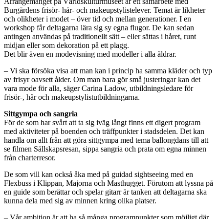
Arrangemanget på Världskulturmuseet är ett samarbete med
Burgårdens frisör- hår- och makeupstylistelever. Temat är likheter
och olikheter i modet – över tid och mellan generationer. I en
workshop får deltagarna lära sig sy egna flugor. De kan sedan
antingen användas på traditionellt sätt – eller sättas i håret, runt
midjan eller som dekoration på ett plagg.
Det blir även en modevisning med modeller i alla åldrar.
– Vi ska försöka visa att man kan i princip ha samma kläder och typ
av frisyr oavsett ålder. Om man bara gör små justeringar kan det
vara mode för alla, säger Carina Ladow, utbildningsledare för
frisör-, hår och makeupstylistutbildningarna.
Sittgympa och sangria
För de som har svårt att ta sig iväg långt finns ett digert program
med aktiviteter på boenden och träffpunkter i stadsdelen. Det kan
handla om allt från att göra sittgympa med tema ballongdans till att
se filmen Sällskapsresan, sippa sangria och prata om egna minnen
från charterresor.
De som vill kan också åka med på guidad sightseeing med en
Flexbuss i Klippan, Majorna och Masthugget. Förutom att lyssna på
en guide som berättar och spelar gitarr är tanken att deltagarna ska
kunna dela med sig av minnen kring olika platser.
– Vår ambition är att ha så många programpunkter som möjligt där