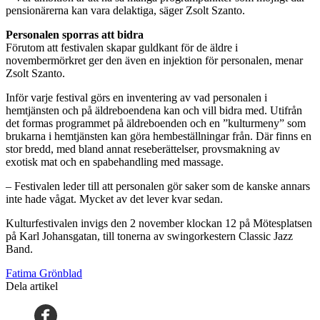
pensionärerna kan vara delaktiga, säger Zsolt Szanto.
Personalen sporras att bidra
Förutom att festivalen skapar guldkant för de äldre i
novembermörkret ger den även en injektion för personalen, menar
Zsolt Szanto.
Inför varje festival görs en inventering av vad personalen i
hemtjänsten och på äldreboendena kan och vill bidra med. Utifrån
det formas programmet på äldreboenden och en ”kulturmeny” som
brukarna i hemtjänsten kan göra hembeställningar från. Där finns en
stor bredd, med bland annat reseberättelser, provsmakning av
exotisk mat och en spabehandling med massage.
– Festivalen leder till att personalen gör saker som de kanske annars
inte hade vågat. Mycket av det lever kvar sedan.
Kulturfestivalen invigs den 2 november klockan 12 på Mötesplatsen
på Karl Johansgatan, till tonerna av swingorkestern Classic Jazz
Band.
Fatima Grönblad
Dela artikel