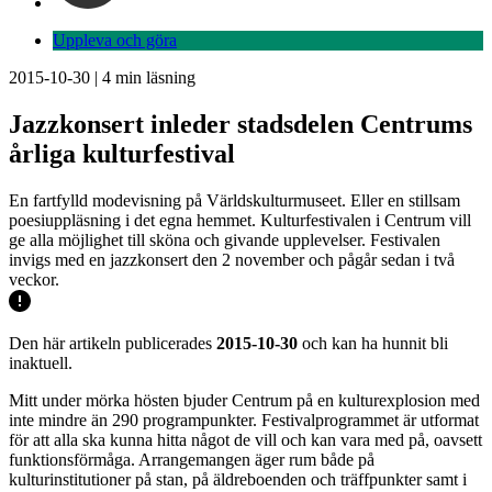
Uppleva och göra
2015-10-30
|
4
min läsning
Jazzkonsert inleder stadsdelen Centrums
årliga kulturfestival
En fartfylld modevisning på Världskulturmuseet. Eller en stillsam
poesiuppläsning i det egna hemmet. Kulturfestivalen i Centrum vill
ge alla möjlighet till sköna och givande upplevelser. Festivalen
invigs med en jazzkonsert den 2 november och pågår sedan i två
veckor.
Den här artikeln publicerades
2015-10-30
och kan ha hunnit bli
inaktuell.
Mitt under mörka hösten bjuder Centrum på en kulturexplosion med
inte mindre än 290 programpunkter. Festivalprogrammet är utformat
för att alla ska kunna hitta något de vill och kan vara med på, oavsett
funktionsförmåga. Arrangemangen äger rum både på
kulturinstitutioner på stan, på äldreboenden och träffpunkter samt i