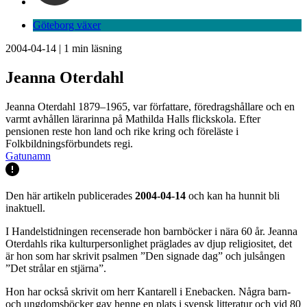
Göteborg växer
2004-04-14
|
1
min läsning
Jeanna Oterdahl
Jeanna Oterdahl 1879–1965, var författare, föredragshållare och en
varmt avhållen lärarinna på Mathilda Halls flickskola. Efter
pensionen reste hon land och rike kring och föreläste i
Folkbildningsförbundets regi.
Gatunamn
Den här artikeln publicerades
2004-04-14
och kan ha hunnit bli
inaktuell.
I Handelstidningen recenserade hon barnböcker i nära 60 år. Jeanna
Oterdahls rika kulturpersonlighet präglades av djup religiositet, det
är hon som har skrivit psalmen ”Den signade dag” och julsången
”Det strålar en stjärna”.
Hon har också skrivit om herr Kantarell i Enebacken. Några barn-
och ungdomsböcker gav henne en plats i svensk litteratur och vid 80