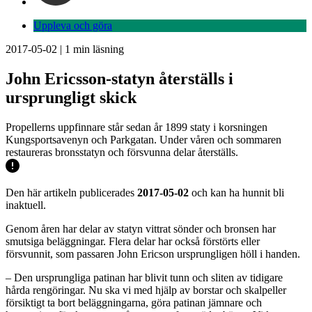
Uppleva och göra
2017-05-02
|
1
min läsning
John Ericsson-statyn återställs i
ursprungligt skick
Propellerns uppfinnare står sedan år 1899 staty i korsningen
Kungsportsavenyn och Parkgatan. Under våren och sommaren
restaureras bronsstatyn och försvunna delar återställs.
Den här artikeln publicerades
2017-05-02
och kan ha hunnit bli
inaktuell.
Genom åren har delar av statyn vittrat sönder och bronsen har
smutsiga beläggningar. Flera delar har också förstörts eller
försvunnit, som passaren John Ericson ursprungligen höll i handen.
– Den ursprungliga patinan har blivit tunn och sliten av tidigare
hårda rengöringar. Nu ska vi med hjälp av borstar och skalpeller
försiktigt ta bort beläggningarna, göra patinan jämnare och