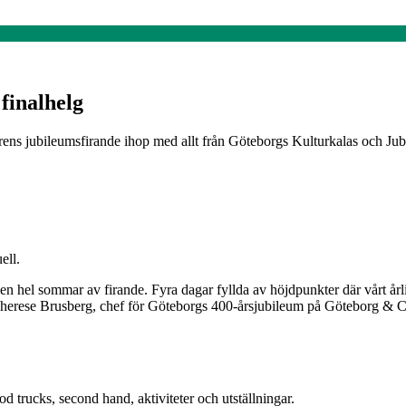
finalhelg
ens jubileumsfirande ihop med allt från Göteborgs Kulturkalas och Jub
ell.
er en hel sommar av firande. Fyra dagar fyllda av höjdpunkter där vår
r Therese Brusberg, chef för Göteborgs 400-årsjubileum på Göteborg & 
d trucks, second hand, aktiviteter och utställningar.