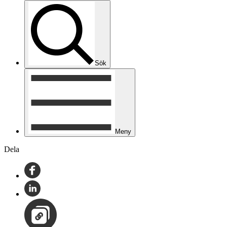
Sök
Meny
Dela