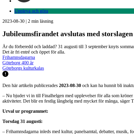
Uppleva och göra
2023-08-30
|
2
min läsning
Jubileumsfirandet avslutas med storslagen 
Är du förberedd och laddad? 31 augusti till 3 september knyts sommar
Det är fri entré och öppet för alla.
Frihamnsdagarna
Göteborg 400 år
Göteborgs kulturkalas
Den här artikeln publicerades
2023-08-30
och kan ha hunnit bli inaktu
– Nu bjuder vi in till Finalhelgen med upplevelser för alla som krön
aktiviteter. Det blir en festlig långhelg med mycket för många, säge
Urval ur programmet:
Torsdag 31 augusti:
– Frihamnsdagarna inleds med kultur, panelsamtal, debatter, musik, foo