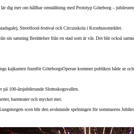
är dig mer om hållbar omställning med Prototyp Göteborg – jubileumss
tadsgalej, Streetfood-festival och Circusskola i Kronhusområdet.
rån sin satsning Berättelser från en stad som är vår. Det blir också samt
 längs kajkanten framför GöteborgsOperan kommer publiken både se och
 på 100-årsjubilerande Slottsskogsvallen.
rter, barnteater och mycket mer.
Kungstorgets scen blir den avslutande spelningen för sommarens Jubile