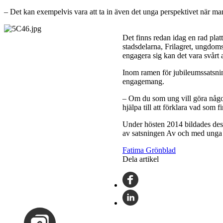
– Det kan exempelvis vara att ta in även det unga perspektivet när man
Det finns redan idag en rad pla
stadsdelarna, Frilagret, ungdoms
engagera sig kan det vara svårt at
Inom ramen för jubileumssatsninge
engagemang.
– Om du som ung vill göra något
hjälpa till att förklara vad som 
Under hösten 2014 bildades dess
av satsningen Av och med unga oc
Fatima Grönblad
Dela artikel