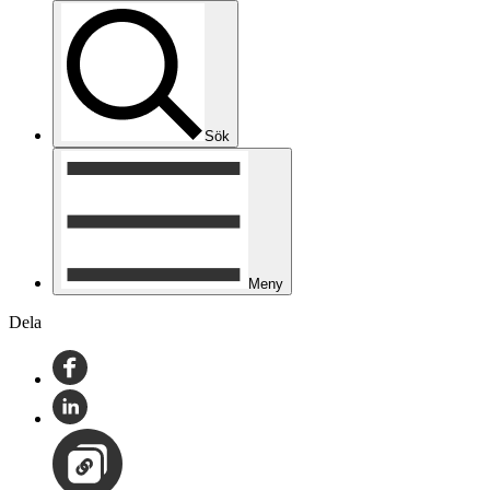
Sök
Meny
Dela