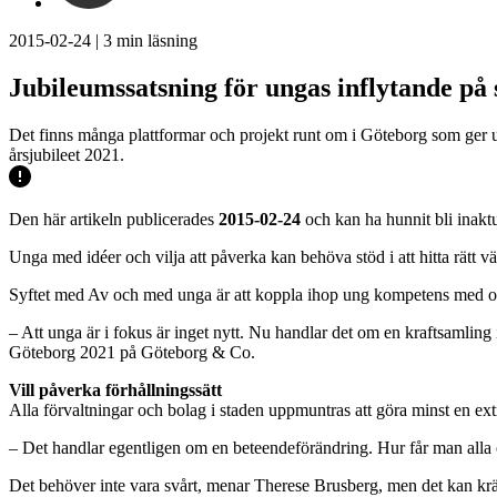
2015-02-24
|
3
min läsning
Jubileumssatsning för ungas inflytande på 
Det finns många plattformar och projekt runt om i Göteborg som ger un
årsjubileet 2021.
Den här artikeln publicerades
2015-02-24
och kan ha hunnit bli inaktu
Unga med idéer och vilja att påverka kan behöva stöd i att hitta rätt 
Syftet med Av och med unga är att koppla ihop ung kompetens med oli
– Att unga är i fokus är inget nytt. Nu handlar det om en kraftsamling 
Göteborg 2021 på Göteborg & Co.
Vill påverka förhållningssätt
Alla förvaltningar och bolag i staden uppmuntras att göra minst en ex
– Det handlar egentligen om en beteendeförändring. Hur får man alla os
Det behöver inte vara svårt, menar Therese Brusberg, men det kan kräv