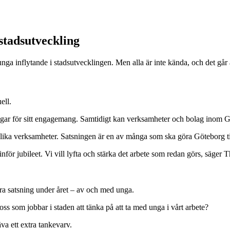
stadsutveckling
ga inflytande i stadsutvecklingen. Men alla är inte kända, och det går 
ell.
vägar för sitt engagemang. Samtidigt kan verksamheter och bolag inom Göt
ka verksamheter. Satsningen är en av många som ska göra Göteborg til
inför jubileet. Vi vill lyfta och stärka det arbete som redan görs, säger 
tra satsning under året – av och med unga.
s som jobbar i staden att tänka på att ta med unga i vårt arbete?
a ett extra tankevarv.