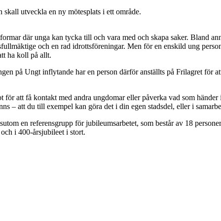
 skall utveckla en ny mötesplats i ett område.
ttformar där unga kan tycka till och vara med och skapa saker. Bland a
fullmäktige och en rad idrottsföreningar. Men för en enskild ung person 
t ha koll på allt.
n på Ungt inflytande har en person därför anställts på Frilagret för att 
 för att få kontakt med andra ungdomar eller påverka vad som händer i
finns – att du till exempel kan göra det i din egen stadsdel, eller i sama
utom en referensgrupp för jubileumsarbetet, som består av 18 personer 
h i 400-årsjubileet i stort.